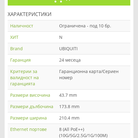
ХАРАКТЕРИСТИКИ
Наличност
Ограничена - под 10 бр.
ХИТ
N
Brand
UBIQUITI
Гаранция
24 месеца
Критерии за
Гаранционна карта/Сериен
валидност на
номер
гаранцията
Размери височина
43.7 mm
Размери дълбочина
173.8 mm
Размери ширина
210.4 mm
Ethernet портове
8 (All PoE++)
(10G/5G/2.5G/1G/100M)