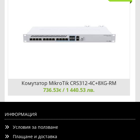
Комутатор MikroTik CRS312-4C+8XG-RM
736.53
/ 1 440.53 лв.
€
Комутатор MikroTik CRS312-4C+8XG-RM
ИНФОРМАЦИЯ
Условия за ползване
Плащане и доставка