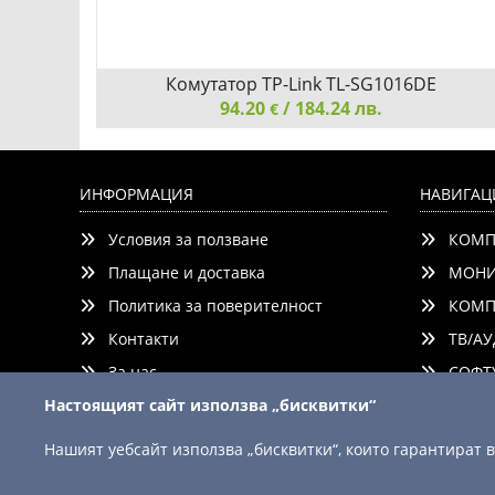
tch
Комутатор TP-Link TL-SG1016DE
94.20
/ 184.24 лв.
€
Gigabit
Комутатор TP-Link TL-SG1016DE
56 Gbps,
ИНФОРМАЦИЯ
НАВИГАЦ
Условия за ползване
КОМП
Плащане и доставка
МОНИ
Политика за поверителност
КОМП
Контакти
ТВ/АУ
ни
Добави
Сравни
За нас
СОФТУ
Настоящият сайт използва „бисквитки“
Нашият уебсайт използва „бисквитки“, които гарантират