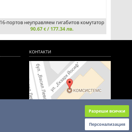
16-портов неуправляем гигабитов комутатор
Комут
90.67
TP-Link TL-SG116E
/ 177.34 лв.
€
16-портов неуправляем гигабитов комутатор TP-Link
Комута
TL-SG116E
КОНТАКТИ
Добави
Сравни
Разреши всички
Персонализация