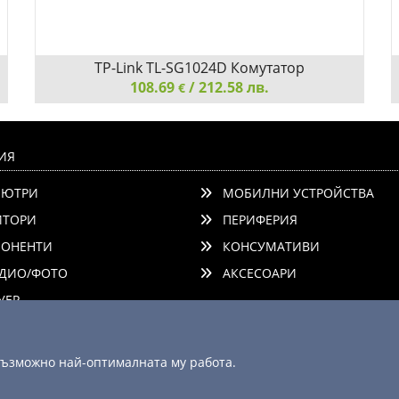
TP-Link TL-SG1024D Комутатор
108.69
/ 212.58 лв.
€
TP-Link TL-SG1024D Комутатор
ИЯ
ЮТРИ
МОБИЛНИ УСТРОЙСТВА
ТОРИ
ПЕРИФЕРИЯ
ОНЕНТИ
КОНСУМАТИВИ
ДИО/ФОТО
АКСЕСОАРИ
Детайли
Сравни
ЕР
 възможно най-оптималната му работа.
© 2003 - 2026 ComSystems Ltd. Всички права запазени