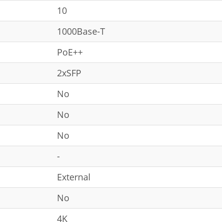
10
1000Base-T
PoE++
2xSFP
No
No
No
-
External
No
4K