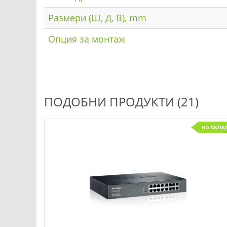
Размери (Ш, Д, В), mm
Опция за монтаж
ПОДОБНИ ПРОДУКТИ (21)
С ПОРЪЧКА
НА СКЛА