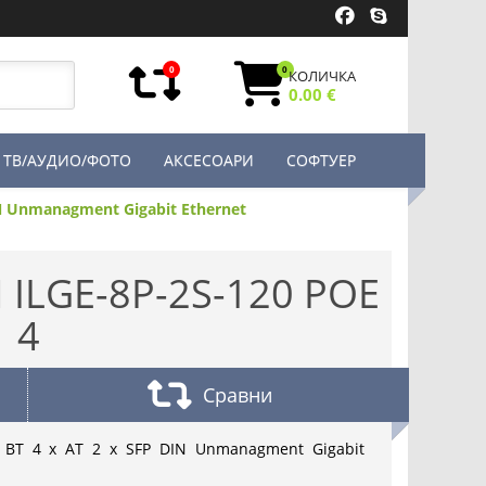
0
0
КОЛИЧКА
0.00 €
ТВ/АУДИО/ФОТО
АКСЕСОАРИ
СОФТУЕР
DIN Unmanagment Gigabit Ethernet
ILGE-8P-2S-120 POE
4
Сравни
x BT 4 x AT 2 x SFP DIN Unmanagment Gigabit