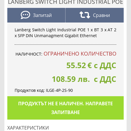
LANBERG SWITCH LIGHT INDUSTRIAL POE
Запитай
Сравни
Lanberg Switch Light Industrial POE 1 x BT 3 x AT 2
x SFP DIN Unmanagment Gigabit Ethernet
OГРАНИЧЕНО КОЛИЧЕСТВО
НАЛИЧНОСТ:
55.52
€
с ДДС
108.59 лв. с ДДС
Продуктов код:
ILGE-4P-2S-90
ПРОДУКТЪТ НЕ Е НАЛИЧЕН. НАПРАВЕТЕ
ЗАПИТВАНЕ
ХАРАКТЕРИСТИКИ