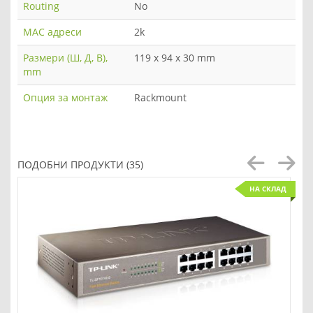
Routing
No
MAC адреси
2k
Размери (Ш, Д, В),
119 x 94 x 30 mm
mm
Опция за монтаж
Rackmount
ПОДОБНИ ПРОДУКТИ (35)
НА СКЛАД