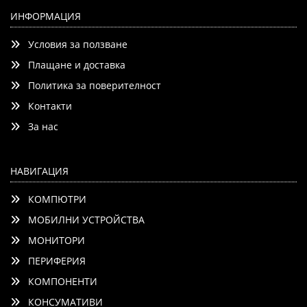
HP 200 G2i 16 Meteor Silver, Core 5-120U(up to
5Ghz/12MB/10C), 16" WUXGA AG, 12GB 5200Mhz 1DIMM,
ИНФОРМАЦИЯ
512GB PCI SSD, Wi-Fi 6 +BT 5.4, 45W USB-C Adapter, 3C
Условия за ползване
Batt, Free Dos, 3Y Offsite Warranty
Плащане и доставка
Политика за поверителност
Контакти
Добави
Сравни
За нас
НАВИГАЦИЯ
КОМПЮТРИ
МОБИЛНИ УСТРОЙСТВА
МОНИТОРИ
ПЕРИФЕРИЯ
КОМПОНЕНТИ
КОНСУМАТИВИ