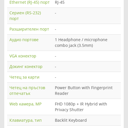
Ethernet (RJ-45) порт
RJ-45
Сериен (RS-232)
-
порт
Разширителен порт
-
Аудио портове
1 Headphone / microphone
combo jack (3.5mm)
VGA конектор
-
Докинг конектор
-
Четец за карти
-
Четец на пръстов
Power Button with Fingerprint
отпечатък
Reader
Web камера, MP
FHD 1080p + IR Hybrid with
Privacy Shutter
Клавиатура, тип
Backlit Keyboard