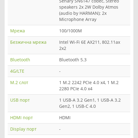
Senary SN6147 codec, Stereo
speakers 2x 2W Dolby Atmos
(audio by HARMAN); 2x
Microphone Array
Мрежа
100/1000M
Безжична мрежа
Intel Wi-Fi 6E AX211, 802.11ax
2x2
Bluetooth
Bluetooth 5.3
4G/LTE
-
M.2 слот
1 M.2 2242 PCIe 4.0 x4, 1 M.2
2280 PCIe 4.0 x4
USB порт
1 USB-A 3.2 Gen1, 1 USB-A 3.2
Gen2, 1 USB-C 4.0
HDMI порт
HDMI
Display порт
-