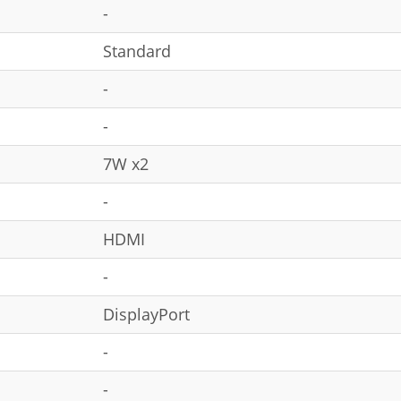
-
Standard
-
-
7W x2
-
HDMI
-
DisplayPort
-
-