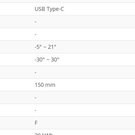
USB Type-C
-
-
-5° ~ 21°
-30° ~ 30°
-
150 mm
-
-
F