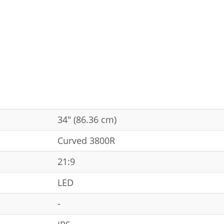
34" (86.36 cm)
Curved 3800R
21:9
LED
-