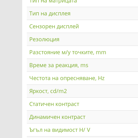
Тип на матрицата
Тип на дисплея
Сензорен дисплей
Резолюция
Разстояние м/у точките, mm
Време за реакция, ms
Честота на опресняване, Hz
Яркост, cd/m2
Статичен контраст
Динамичен контраст
Ъгъл на видимост H/ V