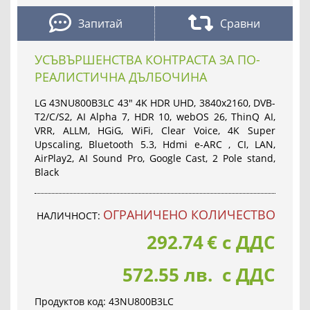
Запитай
Сравни
УСЪВЪРШЕНСТВА КОНТРАСТА ЗА ПО-
РЕАЛИСТИЧНА ДЪЛБОЧИНА
LG 43NU800B3LC 43" 4K HDR UHD, 3840x2160, DVB-
T2/C/S2, AI Alpha 7, HDR 10, webOS 26, ThinQ AI,
VRR, ALLM, HGiG, WiFi, Clear Voice, 4K Super
Upscaling, Bluetooth 5.3, Hdmi e-ARC , CI, LAN,
AirPlay2, AI Sound Pro, Google Cast, 2 Pole stand,
Black
OГРАНИЧЕНО КОЛИЧЕСТВО
НАЛИЧНОСТ:
292.74
€
с ДДС
572.55 лв. с ДДС
Продуктов код:
43NU800B3LC