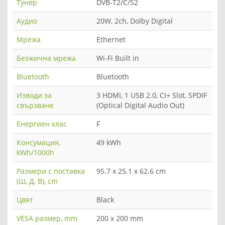
Тунер
DVB-T2/C/S2
Аудио
20W, 2ch, Dolby Digital
Мрежа
Ethernet
Безжична мрежа
Wi-Fi Built in
Bluetooth
Bluetooth
Изводи за
3 HDMI, 1 USB 2.0, CI+ Slot, SPDIF
свързване
(Optical Digital Audio Out)
Енергиен клас
F
Консумация,
49 kWh
kWh/1000h
Размери с поставка
95.7 x 25.1 x 62.6 cm
(Ш, Д, В), cm
Цвят
Black
VESA размер, mm
200 x 200 mm