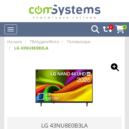
0
0
Начало
ТВ/Аудио/Фото
Телевизори
LG 43NU8E0B3LA
LG 43NU8E0B3LA