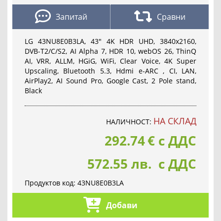
Запитай
Сравни
LG 43NU8E0B3LA, 43" 4K HDR UHD, 3840x2160,
DVB-T2/C/S2, AI Alpha 7, HDR 10, webOS 26, ThinQ
AI, VRR, ALLM, HGiG, WiFi, Clear Voice, 4K Super
Upscaling, Bluetooth 5.3, Hdmi e-ARC , CI, LAN,
AirPlay2, AI Sound Pro, Google Cast, 2 Pole stand,
Black
НА СКЛАД
НАЛИЧНОСТ:
292.74
€
с ДДС
572.55 лв. с ДДС
Продуктов код:
43NU8E0B3LA
Добави