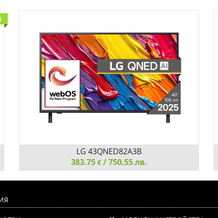
Д
LG 43QNED82A3B
383.75
/ 750.55 лв.
€
LG 43QNED82A3B, 43" 4K QNED HDR Smart TV,
3840x2160, DVB-T2/C/S2, Alpha 7 AI Processor, HDR10
ИЯ
/ HLG, webOS 25 ThinQ, VRR / ALLM / HGiG, 4K