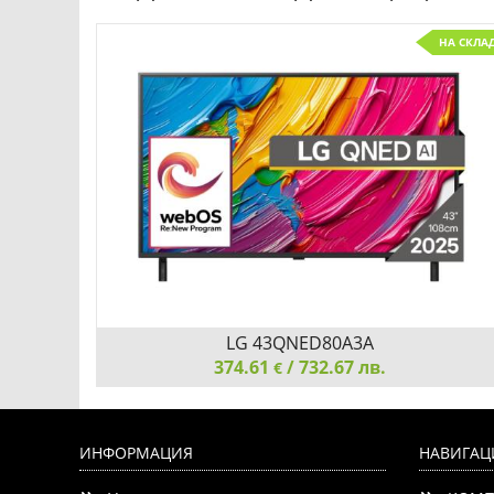
НА СКЛА
LG 43QNED80A3A
374.61
/ 732.67 лв.
€
ltra HD
LG 43QNED80A3A, 43" 4K QNED HDR Smart TV,
, DVB-
3840x2160, DVB-T2/C/S2, a7 AI Processor, HDR10 /
ИНФОРМАЦИЯ
НАВИГАЦ
 Atmos,
HLG, webOS 25 ThinQ, VRR / ALLM / HGiG, 4K