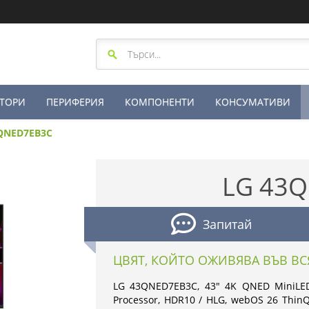
ТОРИ
ПЕРИФЕРИЯ
КОМПОНЕНТИ
КОНСУМАТИВИ
QNED7EB3C
LG 43
Запитай
ЦВЯТ, КОЙТО ОЖИВЯВА ВЪВ ВС
LG 43QNED7EB3C, 43" 4K QNED MiniLED 
Processor, HDR10 / HLG, webOS 26 ThinQ,