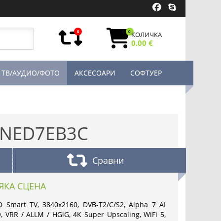
0
0
КОЛИЧКА
0.00 €
ТВ/АУДИО/ФОТО
АКСЕСОАРИ
СОФТУЕР
QNED7EB3C
Сравни
ЯКА СЦЕНА
Smart TV, 3840x2160, DVB-T2/C/S2, Alpha 7 AI
 VRR / ALLM / HGiG, 4K Super Upscaling, WiFi 5,