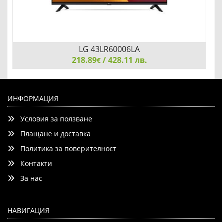
LG 43LR60006LA
218.89
/ 428.11 лв.
€
LG 43LR60006LA, 43" LED FHD TV, 1920x1080, DVB-
T2/C/S2, webOS Smart, Virtual surround Plus, Dolby Audio,
ИНФОРМАЦИЯ
WiFi, Active HDR, HDMI, Airplay2, CI, LAN, USB, Bluetooth,
Условия за ползване
Two Pole Stand, Black
Плащане и доставка
Политика за поверителност
Контакти
Детайли
Сравни
За нас
НАВИГАЦИЯ