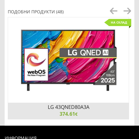
ПОДОБНИ ПРОДУКТИ (48)
НА СКЛАД
LG 43QNED80A3A
374.61
€
LG 43QNED80A3A, 43" 4K QNED HDR Smart TV,
3840x2160, DVB-T2/C/S2, a7 AI Processor, HDR10 / HLG,
ИНФОРМАЦИЯ