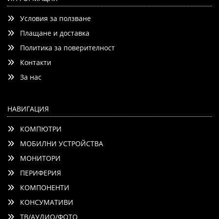
webOS 25 ThinQ, VRR / ALLM / HGiG, 4K Upscaling, WiFi 5,
Условия за ползване
Voice Controll, Bluetooth 5.1, AirPlay 2, LAN, CI, HDMI,
Плащане и доставка
Политика за поверителност
Контакти
Добави
Сравни
За нас
НАВИГАЦИЯ
КОМПЮТРИ
МОБИЛНИ УСТРОЙСТВА
МОНИТОРИ
ПЕРИФЕРИЯ
КОМПОНЕНТИ
КОНСУМАТИВИ
ТВ/АУДИО/ФОТО