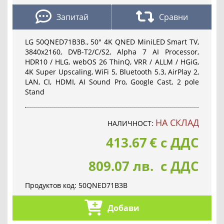
Запитай
Сравни
LG 50QNED71B3B., 50" 4K QNED MiniLED Smart TV,
3840x2160, DVB-T2/C/S2, Alpha 7 AI Processor,
HDR10 / HLG, webOS 26 ThinQ, VRR / ALLM / HGiG,
4K Super Upscaling, WiFi 5, Bluetooth 5.3, AirPlay 2,
LAN, CI, HDMI, AI Sound Pro, Google Cast, 2 pole
Stand
НА СКЛАД
НАЛИЧНОСТ:
413.67
€
с ДДС
809.07 лв. с ДДС
Продуктов код:
50QNED71B3B
Добави