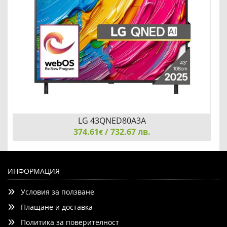
LG 43QNED80A3A
374.61
/ 732.67 лв.
€
LG 43QNED80A3A, 43" 4K QNED HDR Smart TV,
3840x2160, DVB-T2/C/S2, a7 AI Processor, HDR10 / HLG,
ИНФОРМАЦИЯ
webOS 25 ThinQ, VRR / ALLM / HGiG, 4K Upscaling, WiFi 5,
Условия за ползване
Voice Controll, Bluetooth 5.1, AirPlay 2, LAN, CI, HDMI,
Плащане и доставка
Политика за поверителност