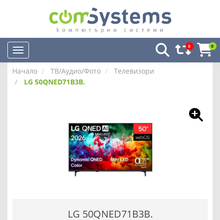
0
0
Начало
ТВ/Аудио/Фото
Телевизори
LG 50QNED71B3B.
LG 50QNED71B3B.