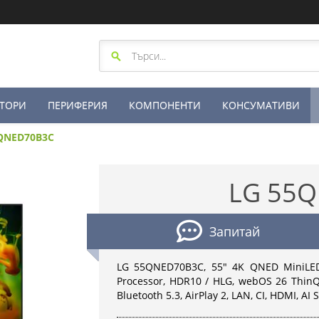
ТОРИ
ПЕРИФЕРИЯ
КОМПОНЕНТИ
КОНСУМАТИВИ
QNED70B3C
LG 55
Запитай
LG 55QNED70B3C, 55" 4K QNED MiniLED 
Processor, HDR10 / HLG, webOS 26 ThinQ,
Bluetooth 5.3, AirPlay 2, LAN, CI, HDMI, AI