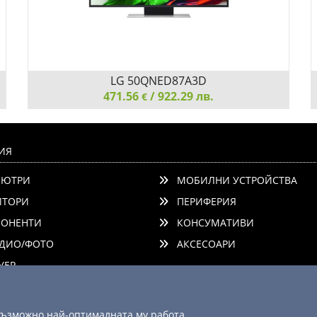
LG 50QNED87A3D
471.56
/ 922.29 лв.
€
LG 50QNED87A3D, 50" 4K QNED HDR Smart TV,
120Hz, 3840x2160, DVB-T2/C/S2, a7 AI Processor 4K,
ИЯ
HDR 10, webOS 25 ThinQ, FreeSync Compatible, VRR,
ЮТРИ
МОБИЛНИ УСТРОЙСТВА
Multi View, 4K Upscaling, WiFi 5, Voice Controll,
Bluetooth 5.1,
ТОРИ
ПЕРИФЕРИЯ
ОНЕНТИ
КОНСУМАТИВИ
ДИО/ФОТО
АКСЕСОАРИ
Детайли
Сравни
ЕР
 възможно най-оптималната му работа.