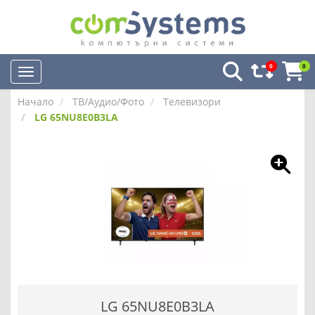
0
0
Начало
ТВ/Аудио/Фото
Телевизори
LG 65NU8E0B3LA
LG 65NU8E0B3LA