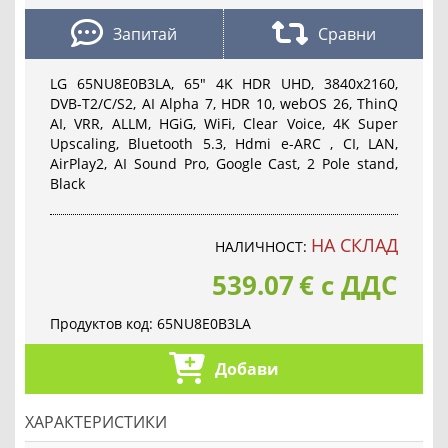
Запитай
Сравни
LG 65NU8E0B3LA, 65" 4K HDR UHD, 3840x2160,
DVB-T2/C/S2, AI Alpha 7, HDR 10, webOS 26, ThinQ
AI, VRR, ALLM, HGiG, WiFi, Clear Voice, 4K Super
Upscaling, Bluetooth 5.3, Hdmi e-ARC , CI, LAN,
AirPlay2, AI Sound Pro, Google Cast, 2 Pole stand,
Black
НА СКЛАД
НАЛИЧНОСТ:
539.07
€
с ДДС
Продуктов код:
65NU8E0B3LA
Добави
ХАРАКТЕРИСТИКИ