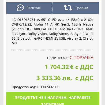
Запитай
Сравни
LG OLED65C61LA, 65" OLED evo, 4K (3840 x 2160),
DVB-C/T2/S2, Alpha 11 AI 4K Gen3, 120Hz Native
(VRR 165Hz), ThinQ AI, HDR10, NVIDIA G-SYNC, AMD
FreeSync, Dolby Vision, Dolby Atmos, AI Agent, Wi-Fi
6E, Bluetooth, eARC (HDMI 2), USB, Airplay 2, CI slot,
Mu
С ПОРЪЧКА
НАЛИЧНОСТ:
1 704.32
€
с ДДС
3 333.36 лв. с ДДС
Продуктов код:
OLED65C61LA
ПРОДУКТЪТ НЕ Е НАЛИЧЕН. НАПРАВЕТЕ
ЗАПИТВАНЕ