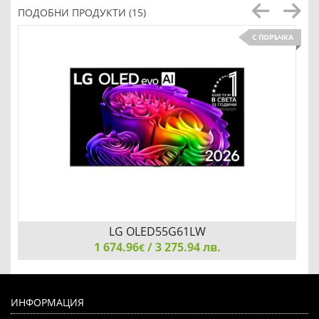
ПОДОБНИ ПРОДУКТИ (15)
С ПОРЪЧКА
LG OLED55G61LW
1 674.96
/ 3 275.94 лв.
€
LG OLED55G61LW, 55" UHD OLED evo, 4K (3840 x 2160),
DVB-C/T2/S2, Full Cinema Screnn, Alpha 11 AI 4K, 120Hz
ИНФОРМАЦИЯ
Native (VRR 165Hz), ThinQ AI, HDR10, VRR, NVIDIA G-SYNC,