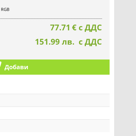
c RGB
77.71
€
с ДДС
151.99 лв. с ДДС
Добави