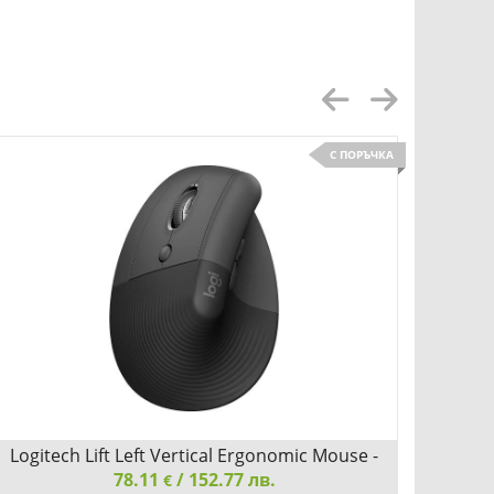
С ПОРЪЧКА
Logitech Lift Left Vertical Ergonomic Mouse -
Logit
GRAPHITE / BLACK - EMEA
78.11
/ 152.77 лв.
€