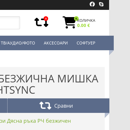
0
0
КОЛИЧКА
0.00 €
ТВ/АУДИО/ФОТО
АКСЕСОАРИ
СОФТУЕР
5 БЕЗЖИЧНА МИШКА
HTSYNC
Сравни
гри Дясна ръка РЧ безжичен