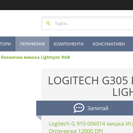
ТОРИ
ПЕРИФЕРИЯ
КОМПОНЕНТИ
КОНСУМАТИВИ
5 безжична мишка Lightsync RGB
LOGITECH G30
LIG
Запитай
Logitech G 910-006014 мишка И
Оптически 12000 DPI