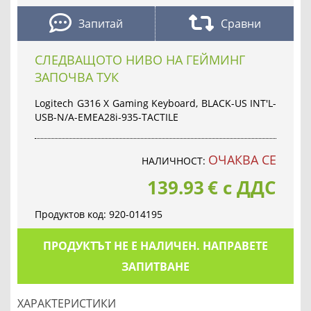
Запитай
Сравни
СЛЕДВАЩОТО НИВО НА ГЕЙМИНГ
ЗАПОЧВА ТУК
Logitech G316 X Gaming Keyboard, BLACK-US INT'L-
USB-N/A-EMEA28i-935-TACTILE
ОЧАКВА СЕ
НАЛИЧНОСТ:
139.93
€
с ДДС
Продуктов код:
920-014195
ПРОДУКТЪТ НЕ Е НАЛИЧЕН. НАПРАВЕТЕ
ЗАПИТВАНЕ
ХАРАКТЕРИСТИКИ