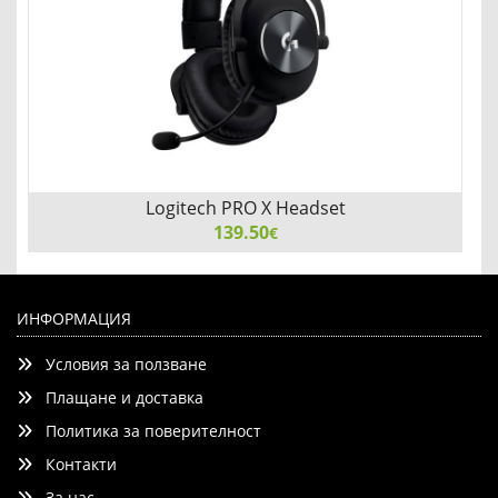
Logitech PRO X Headset
139.50
€
Logitech PRO X Headset, PRO-G 50 mm Drivers, 7.1 DTS
Headphone:X 2.0 Surround, Leather/Mesh Memory Foam
ИНФОРМАЦИЯ
Ear Cushions, Blue Voice Microphone, Black
Условия за ползване
Плащане и доставка
Политика за поверителност
Контакти
Добави
Сравни
За нас