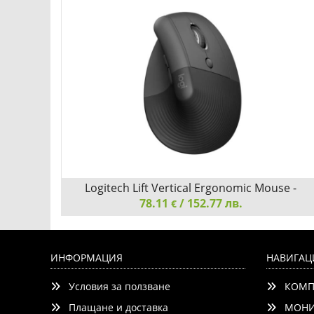
Logitech Lift Vertical Ergonomic Mouse -
GRAPHITE / BLACK - EMEA
78.11
/ 152.77 лв.
€
Logitech Lift Vertical Ergonomic Mouse - GRAPHITE /
BLACK - EMEA
ИНФОРМАЦИЯ
НАВИГАЦ
Условия за ползване
КОМП
Плащане и доставка
МОНИ