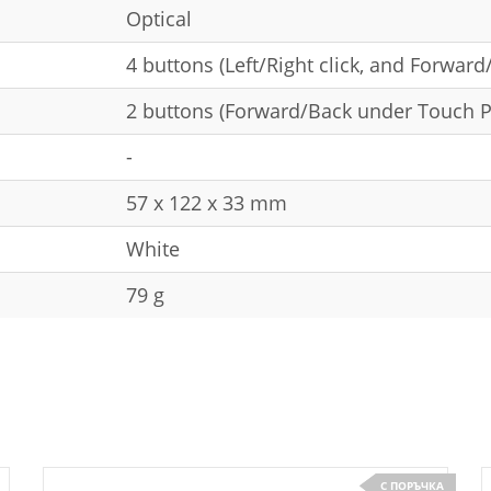
Optical
4 buttons (Left/Right click, and Forwar
2 buttons (Forward/Back under Touch P
-
57 x 122 x 33 mm
White
79 g
С ПОРЪЧКА