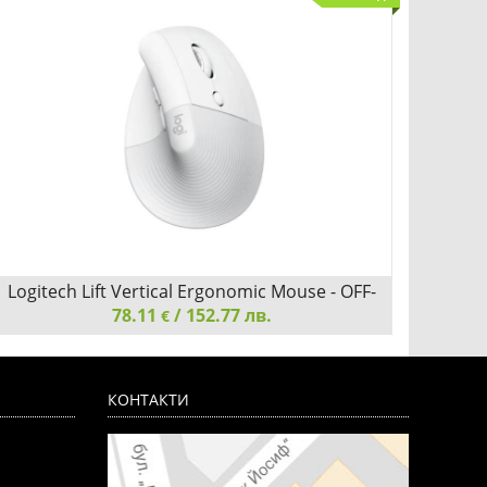
Logitech Lift Vertical Ergonomic Mouse - OFF-
Log
WHITE/PALE GREY - EMEA
78.11
/ 152.77 лв.
€
Logitech Lift Vertical Ergonomic Mouse - OFF-
Logite
WHITE/PALE GREY - EMEA
ROSE -
КОНТАКТИ