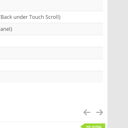
d/Back under Touch Scroll)
anel)
НА СКЛАД