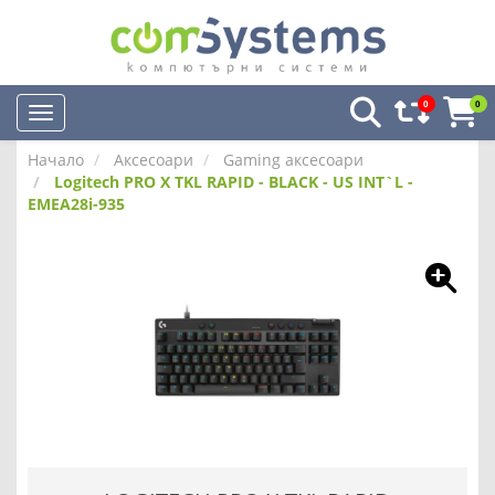
0
0
Начало
Аксесоари
Gaming аксесоари
Logitech PRO X TKL RAPID - BLACK - US INT`L -
EMEA28i-935