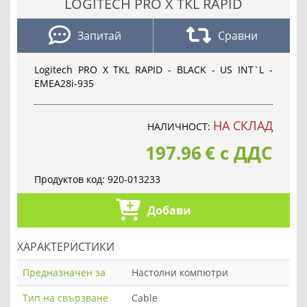
LOGITECH PRO X TKL RAPID
Запитай
Сравни
Logitech PRO X TKL RAPID - BLACK - US INT`L -
EMEA28i-935
НА СКЛАД
НАЛИЧНОСТ:
197.96
€
с ДДС
Продуктов код:
920-013233
Добави
ХАРАКТЕРИСТИКИ
Предназначен за
Настолни компютри
Тип на свързване
Cable