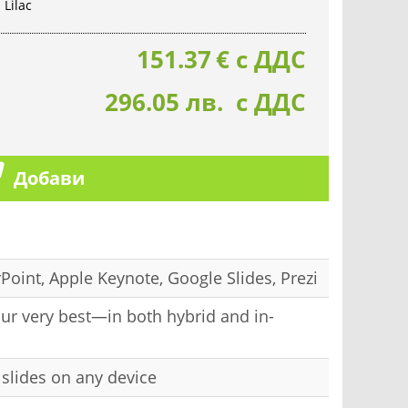
 Lilac
151.37
€
с ДДС
296.05 лв. с ДДС
Добави
oint, Apple Keynote, Google Slides, Prezi
ur very best—in both hybrid and in-
l slides on any device