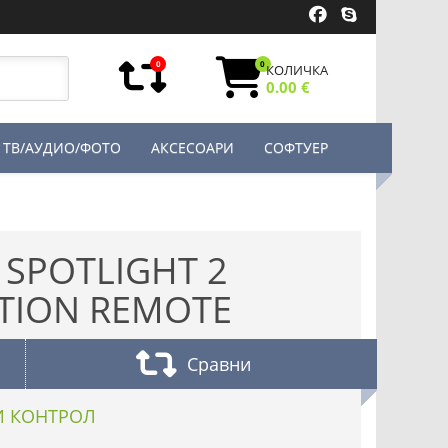
0
0
КОЛИЧКА
0.00 €
ТВ/АУДИО/ФОТО
АКСЕСОАРИ
СОФТУЕР
 SPOTLIGHT 2
TION REMOTE
Сравни
И КОНТРОЛ