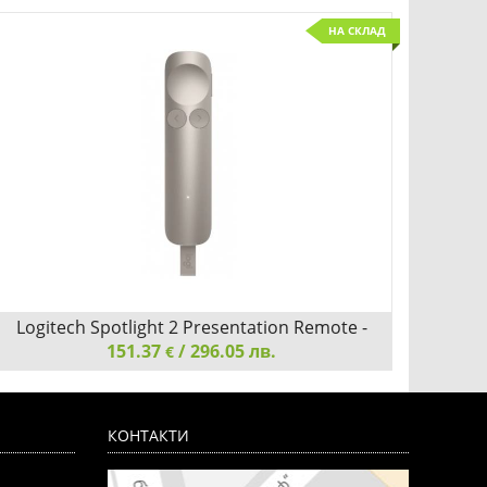
НА СКЛАД
Logitech Spotlight 2 Presentation Remote -
М
151.37
Sand
/ 296.05 лв.
€
Logitech Spotlight 2 Presentation Remote - Sand
Мишка 
КОНТАКТИ