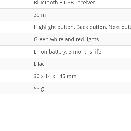
Bluetooth + USB receiver
30 m
Highlight button, Back button, Next but
Green white and red lights
Li-ion battery, 3 months life
Lilac
30 x 14 x 145 mm
55 g