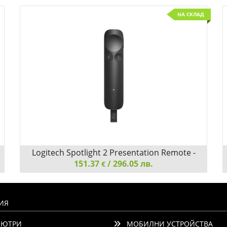
НА СКЛАД
Logitech Spotlight 2 Presentation Remote -
151.37
Graphite
/ 296.05 лв.
€
Logitech Spotlight 2 Presentation Remote - Graphite
ИЯ
ЮТРИ
МОБИЛНИ УСТРОЙСТВА