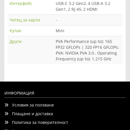
Интерфейс
USB-C 3.2 Gen2, 4 USB-A 3.2
Gen1, 2 RJ-45, 2 HDMI
Четец за карти
-
Кутия
Mini
Други
PVA Performance (up to): 165
FP32 GFLOPs | 320 FP16 GFLOPs;
PVA: NVIDIA PVA 3.0 , Operating
Frequency (up to): 1.215 GHz
ИНФОРМАЦИЯ
Условия за ползване
Плащане и доставка
Политика за поверителност