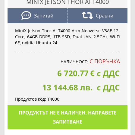
MINIX JETSON THOR AI T4000
Запитай
Сравни
MiniX Jetson Thor AI T4000 Arm Neoverse V3AE 12-
Core, 64GB DDR5, 1TB SSD, Dual LAN 2.5GHz, Wi-Fi
6E, nVidia Ubuntu 24
С ПОРЪЧКА
НАЛИЧНОСТ:
6 720.77
€
с ДДС
13 144.68 лв. с ДДС
Продуктов код:
T4000
ПРОДУКТЪТ НЕ Е НАЛИЧЕН. НАПРАВЕТЕ
ЗАПИТВАНЕ