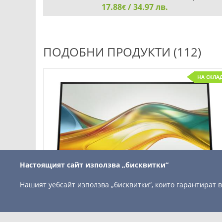
17.88
/ 34.97 лв.
€
Neomounts Flat Screen Wall Mount (fixed, ultrathin)
ПОДОБНИ ПРОДУКТИ (112)
НА СКЛА
Детайли
Сравни
Настоящият сайт използва „бисквитки“
Нашият уебсайт използва „бисквитки“, които гарантират
HP Series 5 Pro 27" IPS QHD Monitor - 527pq