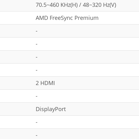
70.5~460 KHz(H) / 48~320 Hz(V)
AMD FreeSync Premium
-
-
-
-
2 HDMI
-
DisplayPort
-
-