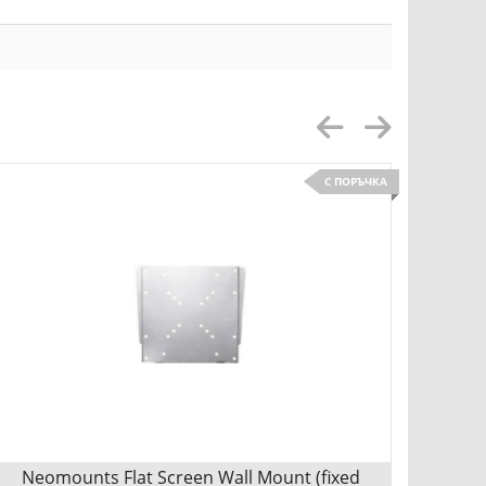
С ПОРЪЧКА
Neomounts Flat Screen Wall Mount (fixed
Neo