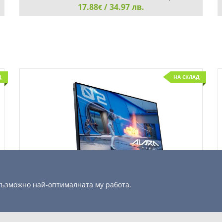
17.88
/ 34.97 лв.
€
Neomounts Flat Screen Wall Mount (fixed, ultrathin)
Д
НА СКЛАД
Детайли
Сравни
 възможно най-оптималната му работа.
Dell Alienware AW2525HM