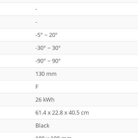
-
-
-5° ~ 20°
-30° ~ 30°
-90° ~ 90°
130 mm
F
26 kWh
61.4 x 22.8 x 40.5 cm
Black