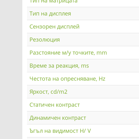
Тип на матрицата
Тип на дисплея
Сензорен дисплей
Резолюция
Разстояние м/у точките, mm
Време за реакция, ms
Честота на опресняване, Hz
Яркост, cd/m2
Статичен контраст
Динамичен контраст
Ъгъл на видимост H/ V