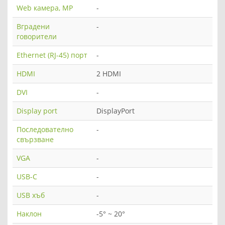
Web камера, MP
-
Вградени
-
говорители
Ethernet (RJ-45) порт
-
HDMI
2 HDMI
DVI
-
Display port
DisplayPort
Последователно
-
свързване
VGA
-
USB-C
-
USB хъб
-
Наклон
-5° ~ 20°