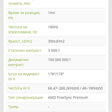
точките, mm
Време за реакция,
1ms
ms
Честота на
180Hz
опресняване, Hz
Яркост, cd/m2
300cd/m2
Статичен контраст
3 000:1
Динамичен
100 000 000:1
контраст
Ъгъл на видимост
178°/178°
H/ V
Честота H/ V
68.47~268.2KHz(H) / 48~180Hz(V)
Тип синхронизация
AMD FreeSync Premium
Тунер
-