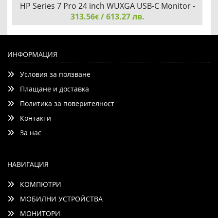
HP Series 7 Pro 24 inch WUXGA USB-C Monitor -
313.56
724pu
/ 613.27 лв.
€
HP Series 7 Pro 24 inch WUXGA USB-C Monitor - 724pu
ИНФОРМАЦИЯ
Условия за ползване
Плащане и доставка
Политика за поверителност
Контакти
Детайли
Сравни
За нас
НАВИГАЦИЯ
КОМПЮТРИ
МОБИЛНИ УСТРОЙСТВА
МОНИТОРИ