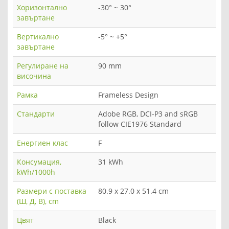
Хоризонтално
-30° ~ 30°
завъртане
Вертикално
-5° ~ +5°
завъртане
Регулиране на
90 mm
височина
Рамка
Frameless Design
Стандарти
Adobe RGB, DCI-P3 and sRGB
follow CIE1976 Standard
Енергиен клас
F
Консумация,
31 kWh
kWh/1000h
Размери с поставка
80.9 x 27.0 x 51.4 cm
(Ш, Д, В), cm
Цвят
Black