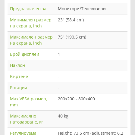
Предназначен за
Mонитори/Телевизори
Минимален размер
23" (58.4 cm)
на екрана, inch
Максимален размер
75" (190.5 cm)
на екрана, inch
Брой дисплеи
1
Наклон
-
Въртене
-
Ротация
-
Max VESA размер,
200x200 - 800x400
mm
Максимално
40 kg
натоварване, кг
Регулируема
Height: 73.5 cm (adjustment: 6.2