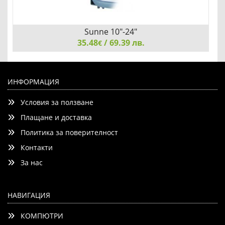
Sunne 10"-24"
35.48
/ 69.39 лв.
€
Sunne 10"-24", Desk Bracket, Tilt&Swivel - 15°&180°, max
15kg, Pivot 360°, max VESA 75-100x75-100, height
ИНФОРМАЦИЯ
adjustable up to 400 mm, screen to holder - 119 mm
Условия за ползване
Плащане и доставка
Политика за поверителност
Контакти
Детайли
Сравни
За нас
НАВИГАЦИЯ
КОМПЮТРИ