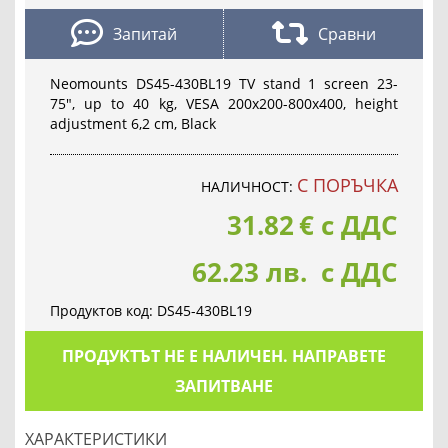
Запитай
Сравни
Neomounts DS45-430BL19 TV stand 1 screen 23-
75", up to 40 kg, VESA 200x200-800x400, height
adjustment 6,2 cm, Black
С ПОРЪЧКА
НАЛИЧНОСТ:
31.82
€
с ДДС
62.23 лв. с ДДС
Продуктов код:
DS45-430BL19
ПРОДУКТЪТ НЕ Е НАЛИЧЕН. НАПРАВЕТЕ
ЗАПИТВАНЕ
ХАРАКТЕРИСТИКИ