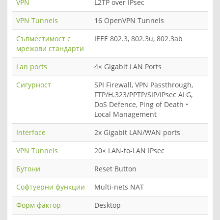
VPN
L2TP over IPsec
VPN Tunnels
16 OpenVPN Tunnels
Съвместимост с
IEEE 802.3, 802.3u, 802.3ab
мрежови стандарти
Lan ports
4× Gigabit LAN Ports
Сигурност
SPI Firewall, VPN Passthrough,
FTP/H.323/PPTP/SIP/IPsec ALG,
DoS Defence, Ping of Death •
Local Management
Interface
2x Gigabit LAN/WAN ports
VPN Tunnels
20× LAN-to-LAN IPsec
Бутони
Reset Button
Софтуерни функции
Multi-nets NAT
Форм фактор
Desktop