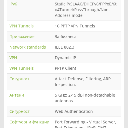
IPv6
StaticIP/SLAAC/DHCPv6/PPPoE/6t
o4Tunnel/PassThrough/Non-
Address mode
VPN Tunnels
16 PPTP VPN Tunnels
Приложение
За бизнеса
Network standards
IEEE 802.3
VPN
Dynamic IP
VPN Tunnels
PPTP Client
Сигурност
Attack Defense, Filtering, ARP
Inspection,
Антени
5 GHz: 2× 5 dBi non-detachable
antennas
Сигурност
Web Authentication
Софтуерни функции
Port Forwarding - Virtual Server,
Port Triggering, UPnP, DMZ