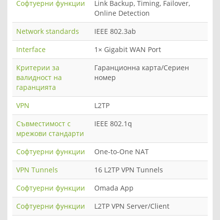
Софтуерни функции
Link Backup, Timing, Failover,
Online Detection
Network standards
IEEE 802.3ab
Interface
1× Gigabit WAN Port
Критерии за
Гаранционна карта/Сериен
валидност на
номер
гаранцията
VPN
L2TP
Съвместимост с
IEEE 802.1q
мрежови стандарти
Софтуерни функции
One-to-One NAT
VPN Tunnels
16 L2TP VPN Tunnels
Софтуерни функции
Omada App
Софтуерни функции
L2TP VPN Server/Client