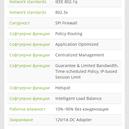
Network standards
IEEE 802.1q
Network standards
802.3x
Сигурност
SPI Firewall
Софтуерни функции
Policy Routing
Софтуерни функции
Application Optimized
Софтуерни функции
Centralized Management
Софтуерни функции
Guarantee & Limited Bandwidth,
Time-scheduled Policy, IP-based
Session Limit
Софтуерни функции
Hotspot
Софтуерни функции
Intelligent Load Balance
Работна влажност
10%~90% без кондензация
Захранване
12V/1A DC Adapter