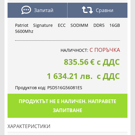
Запитай
Сравни
Patriot Signature ECC SODIMM DDR5 16GB
5600Mhz
С ПОРЪЧКА
НАЛИЧНОСТ:
835.56
€
с ДДС
1 634.21 лв. с ДДС
Продуктов код:
PSD516G56081ES
ПРОДУКТЪТ НЕ Е НАЛИЧЕН. НАПРАВЕТЕ
ЗАПИТВАНЕ
ХАРАКТЕРИСТИКИ