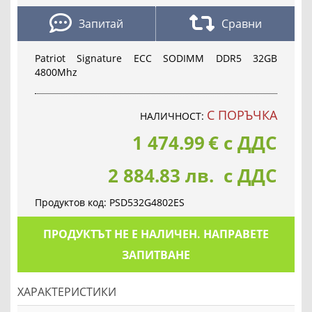
Запитай
Сравни
Patriot Signature ECC SODIMM DDR5 32GB
4800Mhz
С ПОРЪЧКА
НАЛИЧНОСТ:
1 474.99
€
с ДДС
2 884.83 лв. с ДДС
Продуктов код:
PSD532G4802ES
ПРОДУКТЪТ НЕ Е НАЛИЧЕН. НАПРАВЕТЕ
ЗАПИТВАНЕ
ХАРАКТЕРИСТИКИ