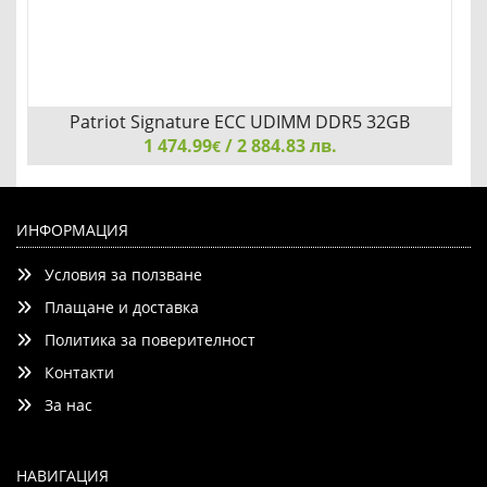
Patriot Signature ECC UDIMM DDR5 32GB
1 474.99
4800Mhz
/ 2 884.83 лв.
€
Patriot Signature ECC UDIMM DDR5 32GB 4800Mhz
ИНФОРМАЦИЯ
Условия за ползване
Плащане и доставка
Политика за поверителност
Контакти
Детайли
Сравни
За нас
НАВИГАЦИЯ