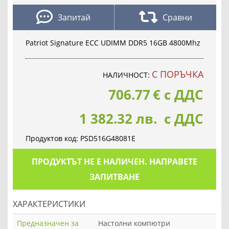
Запитай
Сравни
Patriot Signature ECC UDIMM DDR5 16GB 4800Mhz
С ПОРЪЧКА
НАЛИЧНОСТ:
706.77
€
с ДДС
1 382.32 лв. с ДДС
Продуктов код:
PSD516G48081E
ПРОДУКТЪТ НЕ Е НАЛИЧЕН. НАПРАВЕТЕ
ЗАПИТВАНЕ
ХАРАКТЕРИСТИКИ
Предназначен за
Настолни компютри