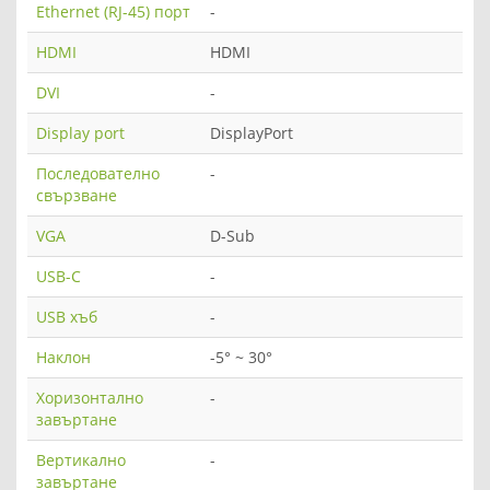
Ethernet (RJ-45) порт
-
HDMI
HDMI
DVI
-
Display port
DisplayPort
Последователно
-
свързване
VGA
D-Sub
USB-C
-
USB хъб
-
Наклон
-5° ~ 30°
Хоризонтално
-
завъртане
Вертикално
-
завъртане