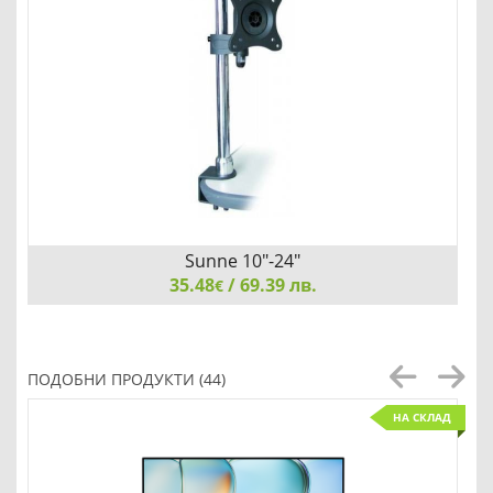
Sunne 10"-24"
35.48
/ 69.39 лв.
€
Sunne 10"-24", Desk Bracket, Tilt&Swivel - 15°&180°, max
15kg, Pivot 360°, max VESA 75-100x75-100, height
ПОДОБНИ ПРОДУКТИ (44)
adjustable up to 400 mm, screen to holder - 119 mm
НА СКЛАД