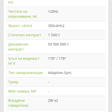
ms
Честота на
120Hz
опресняване, Hz
Яркост, cd/m2
300cd/m2
Статичен контраст
1 500:1
Динамичен
50 000 000:1
контраст
Ъгъл на видимост
178° / 178°
H/ V
Тип синхронизация
Adaptive-Sync
Тунер
-
Web камера, MP
-
Вградени
2W x2
говорители