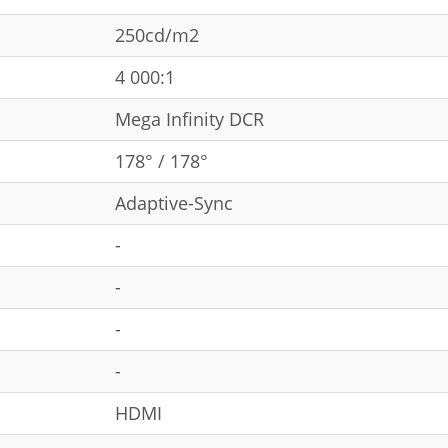
250cd/m2
4 000:1
Mega Infinity DCR
178° / 178°
Adaptive-Sync
-
-
-
-
HDMI