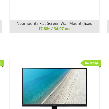
Neomounts Flat Screen Wall Mount (fixed
17.88
/ 34.97 лв.
€
Neomounts Flat Screen Wall Mount (fixed, ultrathin)
Д
НА СКЛАД
Детайли
Сравни