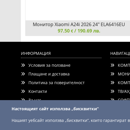
Монитор Xiaomi A24i 2026 24" ELA6416EU
97.50
/ 190.69 лв.
€
Монитор Xiaomi A24i 2026 24" ELA6416EU
ИНФОРМАЦИЯ
НАВИГАЦ
Условия за ползване
КОМП
Плащане и доставка
МОНИ
Политика за поверителност
КОМП
Контакти
ТВ/АУ
Добави
Сравни
За нас
СОФТУ
Настоящият сайт използва „бисквитки“
Нашият уебсайт използва „бисквитки“, които гарантират