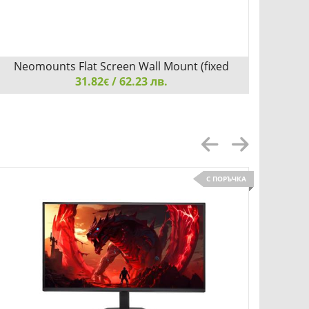
Neomounts Flat Screen Wall Mount (fixed
Neo
31.82
/ 62.23 лв.
€
Neomounts Flat Screen Wall Mount (fixed, ultrathin)
Neomoun
С ПОРЪЧКА
Детайли
Сравни