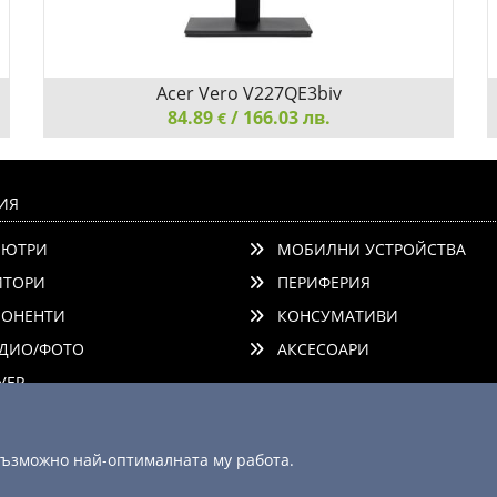
Acer Vero V227QE3biv
84.89
/ 166.03 лв.
€
Acer Vero V227QE3biv, 21.5" FHD (1920x1080), IPS,
100Hz, 100M:1, 250nits, 4ms (GTG), LED, ZeroFrame,
ИЯ
Anti-Glare, FreeSync, Flicker-Less, BlueLightShield,
ЮТРИ
МОБИЛНИ УСТРОЙСТВА
HDMI, VGA, VESA, Energy Class E, Black, 3Y
ТОРИ
ПЕРИФЕРИЯ
ОНЕНТИ
КОНСУМАТИВИ
ДИО/ФОТО
АКСЕСОАРИ
Добави
Сравни
ЕР
 възможно най-оптималната му работа.
© 2003 - 2026 ComSystems Ltd. Всички права запазени