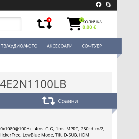
0
0
КОЛИЧКА
0.00 €
ТВ/АУДИО/ФОТО
АКСЕСОАРИ
СОФТУЕР
24E2N1100LB
Сравни
920x1080@100Hz, 4ms GtG, 1ms MPRT, 250cd m/2,
FlickerFree, LowBlue Mode, Tilt, D-SUB, HDMI