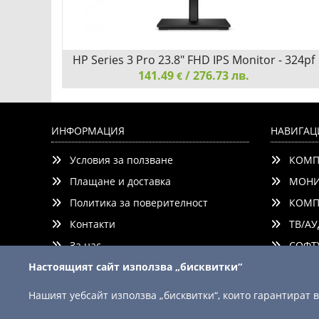
HP Series 3 Pro 23.8" FHD IPS Monitor - 324pf
141.49
/ 276.73 лв.
€
Hz, 4ms
HP Series 3 Pro 23.8" FHD IPS Monitor - 324pf
1
ИНФОРМАЦИЯ
НАВИГАЦ
Условия за ползване
КОМП
Плащане и доставка
МОНИ
Политика за поверителност
КОМП
Контакти
ТВ/АУ
ни
Добави
Сравни
За нас
СОФТУ
Настоящият сайт използва „бисквитки“
Нашият уебсайт използва „бисквитки“, които гарантират