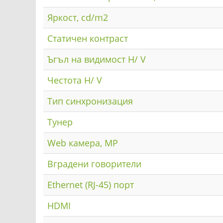
Яркост, cd/m2
Статичен контраст
Ъгъл на видимост H/ V
Честота H/ V
Тип синхронизация
Тунер
Web камера, MP
Вградени говорители
Ethernet (RJ-45) порт
HDMI