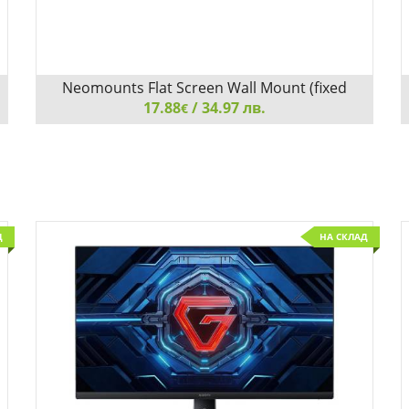
Neomounts Flat Screen Wall Mount (fixed
17.88
/ 34.97 лв.
€
Neomounts Flat Screen Wall Mount (fixed, ultrathin)
Д
НА СКЛАД
Детайли
Сравни