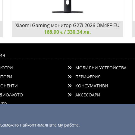
Xiaomi Gaming монитор G27i 2026 OM4FF-EU
168.90
/ 330.34 лв.
€
Xiaomi Gaming монитор G27i 2026 OM4FF-EU
ИЯ
ЮТРИ
МОБИЛНИ УСТРОЙСТВА
ТОРИ
ПЕРИФЕРИЯ
ОНЕНТИ
КОНСУМАТИВИ
ДИО/ФОТО
АКСЕСОАРИ
Добави
Сравни
ЕР
 възможно най-оптималната му работа.
© 2003 - 2026 ComSystems Ltd. Всички права запазени