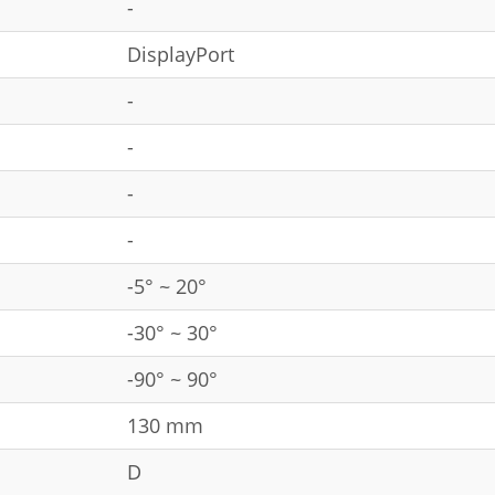
-
DisplayPort
-
-
-
-
-5° ~ 20°
-30° ~ 30°
-90° ~ 90°
130 mm
D