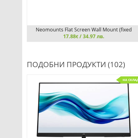
Neomounts Flat Screen Wall Mount (fixed
17.88
/ 34.97 лв.
€
Neomounts Flat Screen Wall Mount (fixed, ultrathin)
ПОДОБНИ ПРОДУКТИ (102)
С ПОРЪЧКА
НА СКЛА
Детайли
Сравни