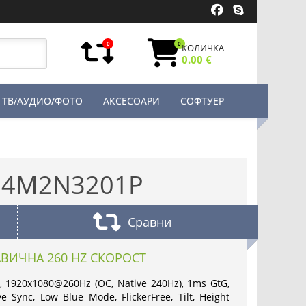
0
0
КОЛИЧКА
0.00 €
ТВ/АУДИО/ФОТО
АКСЕСОАРИ
СОФТУЕР
 24M2N3201P
Сравни
ВИЧНА 260 HZ СКОРОСТ
D, 1920x1080@260Hz (OC, Native 240Hz), 1ms GtG,
 Sync, Low Blue Mode, FlickerFree, Tilt, Height