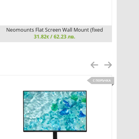
Neomounts Flat Screen Wall Mount (fixed
Neo
31.82
/ 62.23 лв.
€
Neomounts Flat Screen Wall Mount (fixed, ultrathin)
Neomoun
С ПОРЪЧКА
Детайли
Сравни