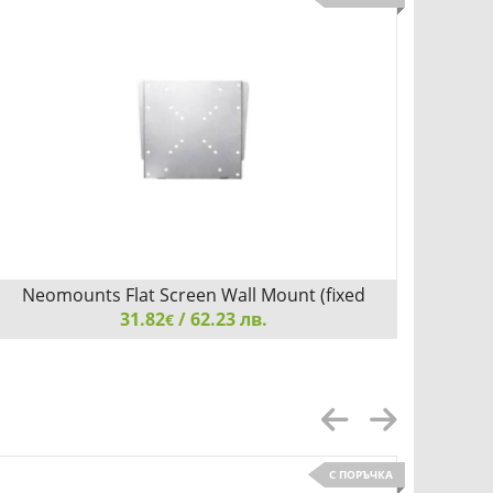
Neomounts Flat Screen Wall Mount (fixed
Neo
31.82
/ 62.23 лв.
€
Neomounts Flat Screen Wall Mount (fixed, ultrathin)
Neomoun
С ПОРЪЧКА