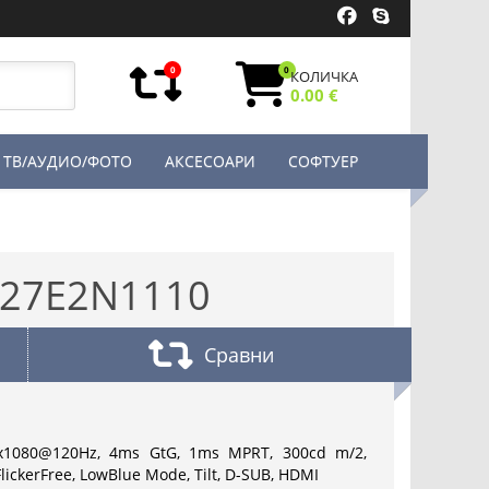
0
0
КОЛИЧКА
0.00 €
ТВ/АУДИО/ФОТО
АКСЕСОАРИ
СОФТУЕР
 27E2N1110
Сравни
0x1080@120Hz, 4ms GtG, 1ms MPRT, 300cd m/2,
FlickerFree, LowBlue Mode, Tilt, D-SUB, HDMI