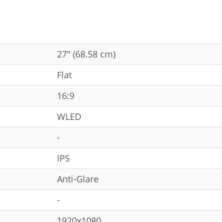
27" (68.58 cm)
Flat
16:9
WLED
-
IPS
Anti-Glare
-
1920x1080