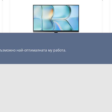
Детайли
Сравни
 възможно най-оптималната му работа.
Монитор Xiaomi A24i 2026 24" ELA6416EU
97.50
/ 190.69 лв.
€
Монитор Xiaomi A24i 2026 24" ELA6416EU
ИЯ
ЮТРИ
МОБИЛНИ УСТРОЙСТВА
ТОРИ
ПЕРИФЕРИЯ