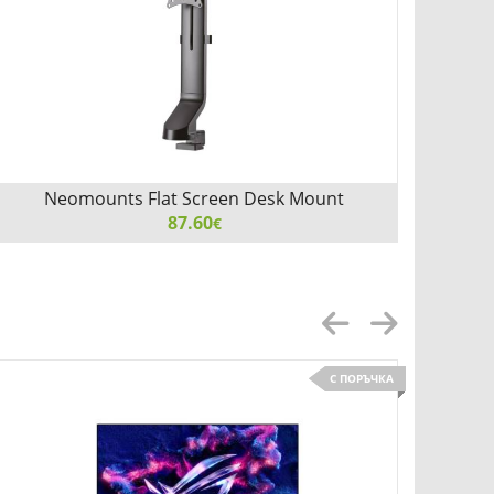
Neomounts Flat Screen Desk Mount
(clamp/grommet)
87.60
€
Neomounts Flat Screen Desk Mount (clamp/grommet)
Neomou
С ПОРЪЧКА
Детайли
Сравни