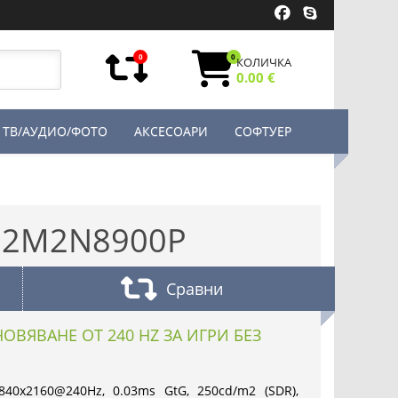
0
0
КОЛИЧКА
0.00 €
ТВ/АУДИО/ФОТО
АКСЕСОАРИ
СОФТУЕР
 32M2N8900P
Сравни
ВЯВАНЕ ОТ 240 HZ ЗА ИГРИ БЕЗ
840x2160@240Hz, 0.03ms GtG, 250cd/m2 (SDR),