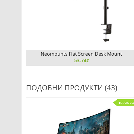
Neomounts Flat Screen Desk Mount
(clamp/grommet)
53.74
€
Neomounts Flat Screen Desk Mount (clamp/grommet),
10"-32"
ПОДОБНИ ПРОДУКТИ (43)
НА СКЛА
Добави
Сравни