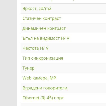
Яркост, cd/m2
Статичен контраст
Динамичен контраст
Ъгъл на видимост H/ V
Честота H/ V
Тип синхронизация
Тунер
Web камера, MP
Вградени говорители
Ethernet (RJ-45) порт