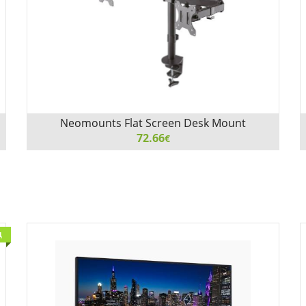
Neomounts Flat Screen Desk Mount
(clamp/grommet) for 2 screens
72.66
€
Neomounts Flat Screen Desk Mount (clamp/grommet)
for 2 screens, 10"-32"
Д
Добави
Сравни