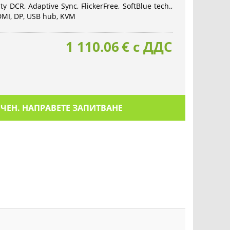
y DCR, Adaptive Sync, FlickerFree, SoftBlue tech.,
HDMI, DP, USB hub, KVM
1 110.06
€
с ДДС
ИЧЕН. НАПРАВЕТЕ ЗАПИТВАНЕ