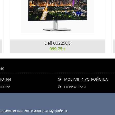
Dell U3225QE
999.75
€
Dell U3225QE, 31.5" IPS UHD AG, UltraSharp 120Hz,
5ms, 3000:1, 600 cd/m2, 4K 3840x2160, DCI-P3 99%,
ИЯ
HDR, HDMI, DisplayPort, Thunderbolt Hub, Power
ЮТРИ
МОБИЛНИ УСТРОЙСТВА
delivery 140w, RJ45, ComfortView Plus, Height
Adjustable, Pivo
ТОРИ
ПЕРИФЕРИЯ
ОНЕНТИ
КОНСУМАТИВИ
ДИО/ФОТО
АКСЕСОАРИ
Детайли
Сравни
ЕР
 възможно най-оптималната му работа.