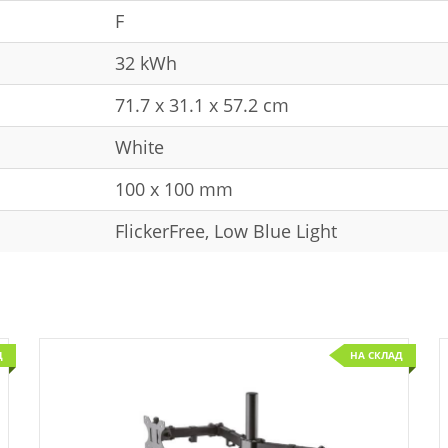
F
32 kWh
71.7 x 31.1 x 57.2 cm
White
100 x 100 mm
FlickerFree, Low Blue Light
Д
НА СКЛАД