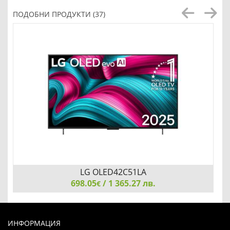
ПОДОБНИ ПРОДУКТИ (37)
LG OLED42C51LA
698.05
/ 1 365.27 лв.
€
LG OLED42C51LA, 42" UHD OLED evo, 4K (3840 x 2160),
DVB-C/T2/S2, Full Cinema Screnn, Alpha 9 AI 4K Gen8,
ИНФОРМАЦИЯ