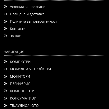
120Hz Native (VRR 144Hz), ThinQ AI, HDR10, VRR, NVIDIA
Условия за ползване
G-SYNC, AMD FreeSync, Dolby Vision, Dolby Atmos, W
Плащане и доставка
Политика за поверителност
Контакти
Детайли
Сравни
За нас
НАВИГАЦИЯ
КОМПЮТРИ
МОБИЛНИ УСТРОЙСТВА
МОНИТОРИ
ПЕРИФЕРИЯ
КОМПОНЕНТИ
КОНСУМАТИВИ
ТВ/АУДИО/ФОТО