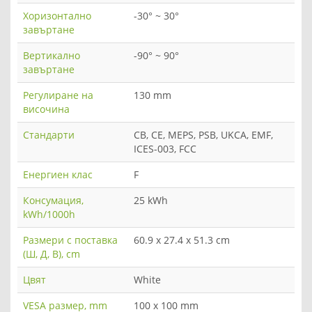
Хоризонтално
-30° ~ 30°
завъртане
Вертикално
-90° ~ 90°
завъртане
Регулиране на
130 mm
височина
Стандарти
CB, CE, MEPS, PSB, UKCA, EMF,
ICES-003, FCC
Енергиен клас
F
Консумация,
25 kWh
kWh/1000h
Размери с поставка
60.9 x 27.4 x 51.3 cm
(Ш, Д, В), cm
Цвят
White
VESA размер, mm
100 x 100 mm