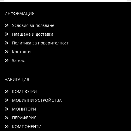
Dell Alienware AW2525HM, 25" LED, IPS AG, Full HD ( 1920
x 1080 ), 0.05 ms GtG, AMD FreeSync, NVIDIA G-SYNC,
ИНФОРМАЦИЯ
1000:1, 400 cd/m2, 320Hz, HDMI, DP, USB 5Gbps, USB-A,
Условия за ползване
Height Adjustable, Pivot, Swivel, Tilt, Black
Плащане и доставка
Политика за поверителност
Контакти
Добави
Сравни
За нас
НАВИГАЦИЯ
КОМПЮТРИ
МОБИЛНИ УСТРОЙСТВА
МОНИТОРИ
ПЕРИФЕРИЯ
КОМПОНЕНТИ