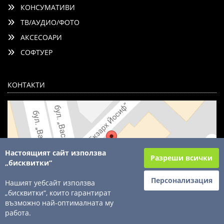
КОНСУМАТИВИ
ТВ/АУДИО/ФОТО
АКСЕСОАРИ
СОФТУЕР
КОНТАКТИ
Настоящият сайт използва
Разреши всички
„бисквитки“
Персонализация
Нашият уебсайт използва
„бисквитки“, които гарантират
възможно най-оптималната му
© 2003 - 2026 ComSystems Ltd. Всички права запазени
работа.