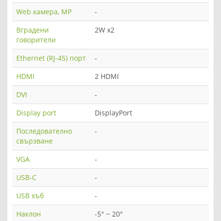
Web камера, MP
-
Вградени
2W x2
говорители
Ethernet (RJ-45) порт
-
HDMI
2 HDMI
DVI
-
Display port
DisplayPort
Последователно
-
свързване
VGA
-
USB-C
-
USB хъб
-
Наклон
-5° ~ 20°