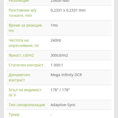
Резолюция
2560x1440
Разстояние м/у
0.2331 x 0.2331 mm
точките, mm
Време за реакция,
1ms
ms
Честота на
240Hz
опресняване, Hz
Яркост, cd/m2
300cd/m2
Статичен контраст
1 000:1
Динамичен
Mega Infinity DCR
контраст
Ъгъл на видимост
178° / 178°
H/ V
Тип синхронизация
Adaptive-Sync
Тунер
-