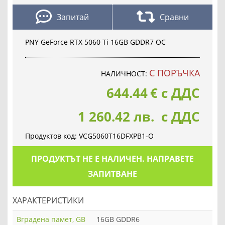
Запитай
Сравни
PNY GeForce RTX 5060 Ti 16GB GDDR7 OC
С ПОРЪЧКА
НАЛИЧНОСТ:
644.44
€
с ДДС
1 260.42 лв. с ДДС
Продуктов код:
VCG5060T16DFXPB1-O
ПРОДУКТЪТ НЕ Е НАЛИЧЕН. НАПРАВЕТЕ
ЗАПИТВАНЕ
ХАРАКТЕРИСТИКИ
Вградена памет, GB
16GB GDDR6