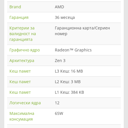
Brand
AMD
Гаранция
36 месеца
Критерии за
Гаранционна карта/Сериен
валидност на
номер
гаранцията
Графично ядро
Radeon™ Graphics
Архитектура
Zen 3
Кеш памет
L3 Кеш: 16 MB
Кеш памет
L2 Кеш: 3 MB
Кеш памет
L1 Кеш: 384 KB
Логически ядра
12
Максимална
65W
консумация