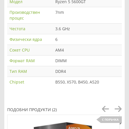
Модел
Ryzen 5 5600GT
Производствен
7nm
процес
Честота
3.6 GHz
Физически ядра
6
Сокет CPU
AM4
Формат RAM
DIMM
Тип RAM
DDR4
Chipset
B550, X570, B450, A520
ПОДОБНИ ПРОДУКТИ (2)
С ПОРЪЧКА