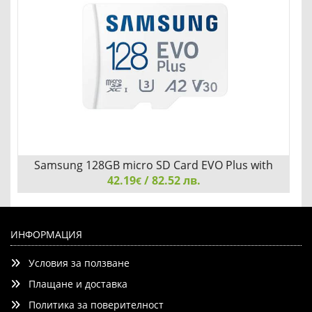
Samsung 128GB micro SD Card EVO Plus with
42.19
Adapter
/ 82.52 лв.
€
Samsung 128GB micro SD Card EVO Plus with Adapter,
Class10, Transfer Speed up to 160MB/s
ИНФОРМАЦИЯ
Условия за ползване
Плащане и доставка
Политика за поверителност