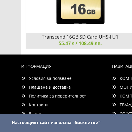
Transcend 16GB SD Card UHS-I U1
55.47
/ 108.49 лв.
€
Transcend 16GB SD Card UHS-I U1, MLC
ИНФОРМАЦИЯ
НАВИГАЦ
Условия за ползване
КОМП
Плащане и доставка
МОНИ
Политика за поверителност
КОМП
Контакти
ТВ/АУ
Детайли
Сравни
За нас
СОФТУ
Настоящият сайт използва „бисквитки“