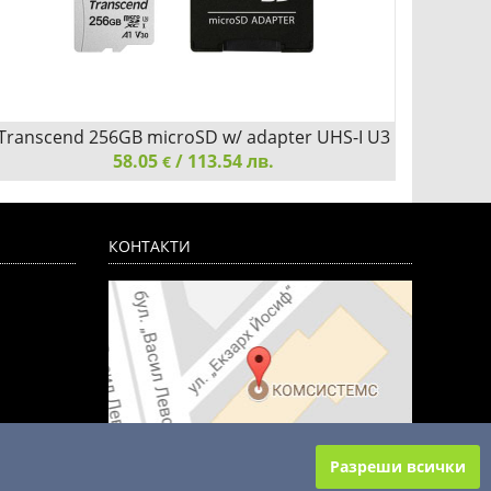
Transcend 256GB microSD w/ adapter UHS-I U3
Trans
58.05
/ 113.54 лв.
A1
€
Transcend 256GB microSD w/ adapter UHS-I U3 A1
Transc
Ultra 
КОНТАКТИ
Детайли
Сравни
Разреши всички