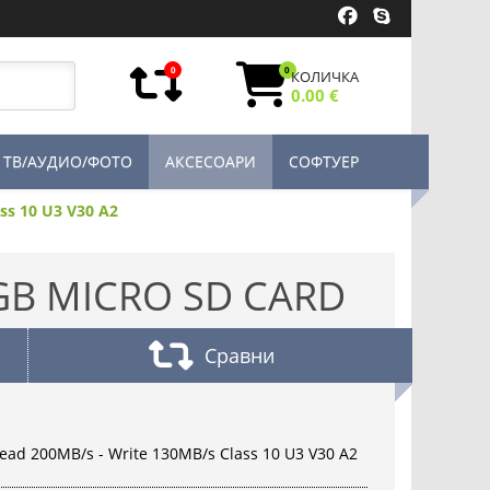
0
0
КОЛИЧКА
0.00 €
ТВ/АУДИО/ФОТО
АКСЕСОАРИ
СОФТУЕР
ss 10 U3 V30 A2
B MICRO SD CARD
Сравни
ad 200MB/s - Write 130MB/s Class 10 U3 V30 A2