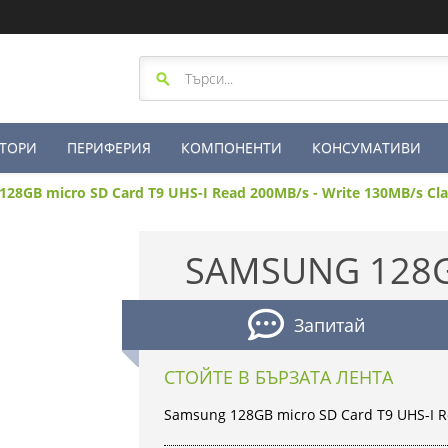
ТОРИ
ПЕРИФЕРИЯ
КОМПОНЕНТИ
КОНСУМАТИВИ
28GB micro SD Card T9 UHS-I Read 200MB/s - Write 130MB/s Cla
SAMSUNG 128G
Запитай
СТОЙТЕ В БЪРЗАТА ЛЕНТА
Samsung 128GB micro SD Card T9 UHS-I Re