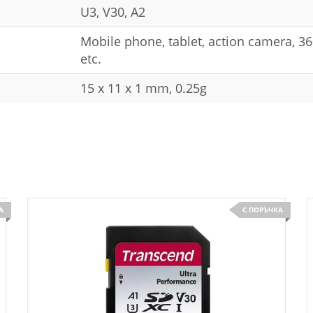
U3, V30, A2
Mobile phone, tablet, action camera, 3
etc.
15 x 11 x 1 mm, 0.25g
А
С ПОРЪЧКА