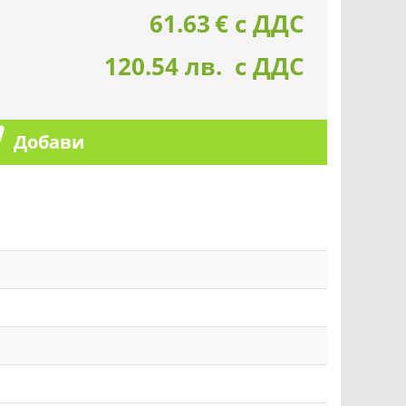
61.63
€
с ДДС
120.54 лв. с ДДС
Добави