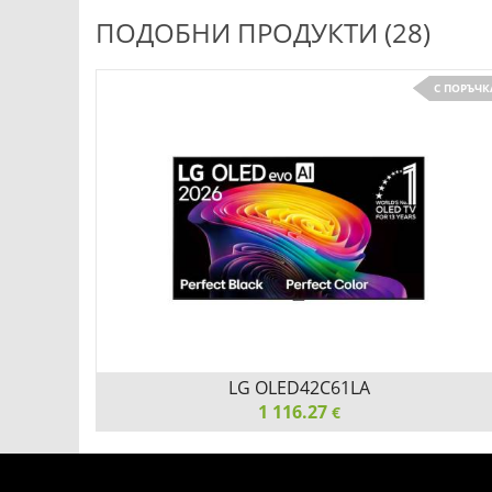
ПОДОБНИ ПРОДУКТИ (28)
С ПОРЪЧК
LG OLED42C61LA
1 116.27
€
LG OLED42C61LA, 42" OLED evo, 4K (3840 x 2160),