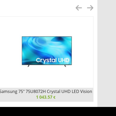
Samsung 75" 75U8072H Crystal UHD LED Vision
Samsu
AI Smart 4K 50Hz 2026
1 043.57
€
Samsung 75" 75U8072H Crystal UHD LED Vision AI
Samsu