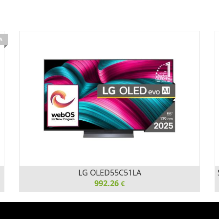
А
LG OLED55C51LA
992.26
€
LG OLED55C51LA, 55" UHD OLED evo, 4K (3840 x