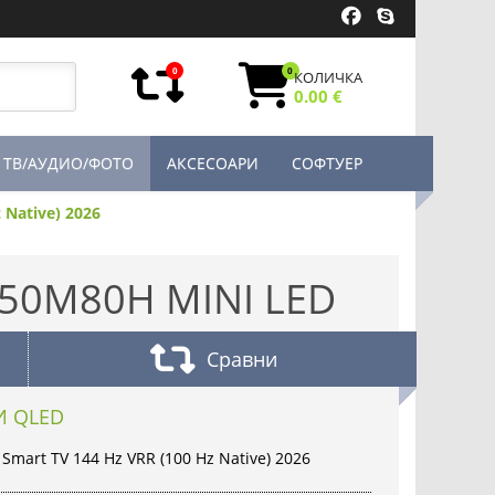
0
0
КОЛИЧКА
0.00 €
ТВ/АУДИО/ФОТО
АКСЕСОАРИ
СОФТУЕР
 Native) 2026
50M80H MINI LED
Сравни
И QLED
mart TV 144 Hz VRR (100 Hz Native) 2026