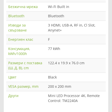
Безжична мрежа
Wi-Fi Built in
Bluetooth
Bluetooth
Изводи за
3 HDMI, USB-A, RF in, Cl Slot,
свързване
Anynet+
Енергиен клас
F
Консумация,
77 kWh
kWh/1000h
Размери с поставка
122.4 x 19.9 x 76.0 cm
(Ш, Д, В), cm
Цвят
Black
VESA размер, mm
200 x 200 mm
Други
Mini LED Processor 4K, Remote
Control: TM2240A