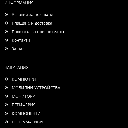
3840x2160, 60Hz Native (VRR 144Hz), DVB-T2/C/S2, Alpha
ИНФОРМАЦИЯ
7 AI Processor, HDR 10 PRO, webOS 25 ThinQ, 4K
Условия за ползване
Upscaling, WiFi 5, Dolby Vision, Bluetooth 5.1, AirPlay 2,
LAN, CI
Плащане и доставка
Политика за поверителност
Контакти
Детайли
Сравни
За нас
НАВИГАЦИЯ
КОМПЮТРИ
МОБИЛНИ УСТРОЙСТВА
МОНИТОРИ
ПЕРИФЕРИЯ
КОМПОНЕНТИ
КОНСУМАТИВИ