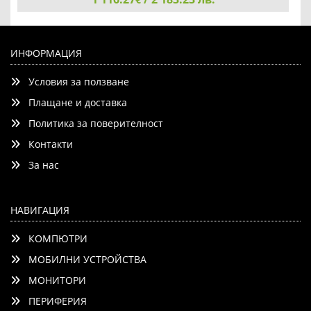
LG OLED42C61LA, 42" OLED evo, 4K (3840 x 2160), DVB-
C/T2/S2, Alpha 11 AI 4K Gen3, 120Hz Native (VRR 165Hz),
ИНФОРМАЦИЯ
ThinQ AI, HDR10, NVIDIA G-SYNC, AMD FreeSync, Dolby
Условия за ползване
Vision, Dolby Atmos, AI Agent, Wi-Fi 6E, Bluetooth
Плащане и доставка
Политика за поверителност
Контакти
Детайли
Сравни
За нас
НАВИГАЦИЯ
КОМПЮТРИ
МОБИЛНИ УСТРОЙСТВА
МОНИТОРИ
ПЕРИФЕРИЯ