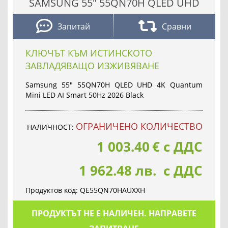
SAMSUNG 55" 55QN70H QLED UHD
Запитай
Сравни
КЛЮЧЪТ КЪМ ИСТИНСКОТО
ЗАВЛАДЯВАЩО ИЗЖИВЯВАНЕ
Samsung 55" 55QN70H QLED UHD 4K Quantum
Mini LED AI Smart 50Hz 2026 Black
OГРАНИЧЕНО КОЛИЧЕСТВО
НАЛИЧНОСТ:
1 003.40
€
с ДДС
1 962.48 лв. с ДДС
Продуктов код:
QE55QN70HAUXXH
ПРОДУКТЪТ НЕ Е НАЛИЧЕН. НАПРАВЕТЕ