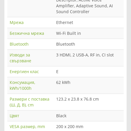
Amplifier, Adaptive Sound, AI
Sound Controller
Мрежа
Ethernet
Безжична мрежа
Wi-Fi Built in
Bluetooth
Bluetooth
Изводи за
3 HDMI, 2 USB-A, RF in, CI slot
свързване
Енергиен клас
E
Консумация,
62 kWh
kWh/1000h
Размери с поставка
123.2 x 23.8 x 76.8 cm
(Ш, Д, В), cm
Цвят
Black
VESA размер, mm
200 x 200 mm