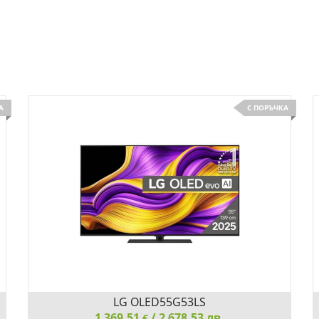
А
С ПОРЪЧКА
LG OLED55G53LS
1 369.51
/ 2 678.53 лв.
€