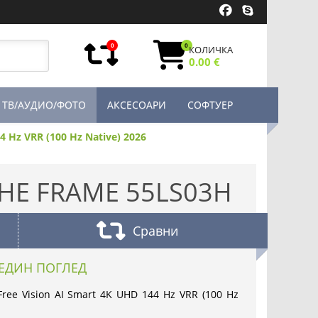
0
0
КОЛИЧКА
0.00 €
ТВ/АУДИО/ФОТО
АКСЕСОАРИ
СОФТУЕР
4 Hz VRR (100 Hz Native) 2026
HE FRAME 55LS03H
Сравни
ЕДИН ПОГЛЕД
ree Vision AI Smart 4K UHD 144 Hz VRR (100 Hz