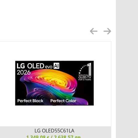
LG OLED55C61LA
1 349.08
/ 2 638.57 лв.
€