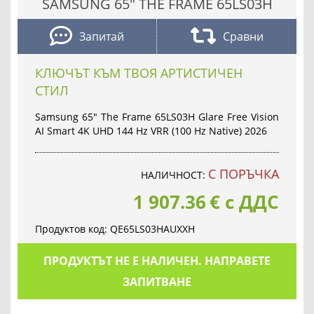
SAMSUNG 65" THE FRAME 65LS03H
Запитай
Сравни
КЛЮЧЪТ КЪМ ТВОЯ АРТИСТИЧЕН
СТИЛ
Samsung 65" The Frame 65LS03H Glare Free Vision
AI Smart 4K UHD 144 Hz VRR (100 Hz Native) 2026
С ПОРЪЧКА
НАЛИЧНОСТ:
1 907.36
€
с ДДС
Продуктов код:
QE65LS03HAUXXH
ПРОДУКТЪТ НЕ Е НАЛИЧЕН. НАПРАВЕТЕ
ЗАПИТВАНЕ