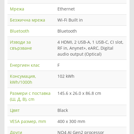
Мрежа
Ethernet
Безжична мрежа
Wi-Fi Built in
Bluetooth
Bluetooth
Изводи за
4 HDMI, 2 USB-A, 1 USB-C, CI slot,
свързване
RF in, Anynet+, eARC, Digital
audio output (Optical)
Енергиен клас
F
Консумация,
102 kWh
kWh/1000h
Размери с поставка
145.6 x 26.0 x 86.8 cm
(Ш, Д, В), cm
Цвят
Black
VESA размер, mm
400 x 300 mm
Други
NQ4 AI Gen2 processor