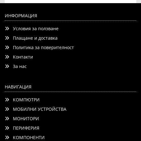
LG OLED55G61LW, 55" UHD OLED evo, 4K (3840 x 2160),
DVB-C/T2/S2, Full Cinema Screnn, Alpha 11 AI 4K, 120Hz
ИНФОРМАЦИЯ
Native (VRR 165Hz), ThinQ AI, HDR10, VRR, NVIDIA G-SYNC,
Условия за ползване
AMD FreeSync, Dolby Vision, Dolby Atmos, Wi-Fi
Плащане и доставка
Политика за поверителност
Контакти
Детайли
Сравни
За нас
НАВИГАЦИЯ
КОМПЮТРИ
МОБИЛНИ УСТРОЙСТВА
МОНИТОРИ
ПЕРИФЕРИЯ
КОМПОНЕНТИ