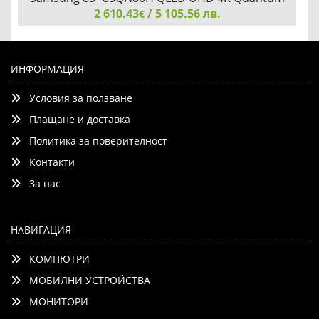
Mini LED AI Smart 144 Hz VRR (100 Hz Native) 2026
2 610.43
/ 5 105.56 лв.
€
Black
Samsung 85" 85QN80H QLED UHD 4K Quantum Mini LED
AI Smart 144 Hz VRR (100 Hz Native) 2026 Black
ИНФОРМАЦИЯ
Условия за ползване
Плащане и доставка
Политика за поверителност
Контакти
Детайли
Сравни
За нас
НАВИГАЦИЯ
КОМПЮТРИ
МОБИЛНИ УСТРОЙСТВА
МОНИТОРИ