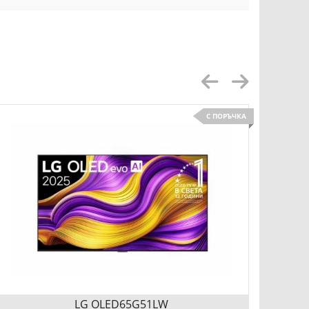
С ПОРЪЧКА
LG OLED65G51LW