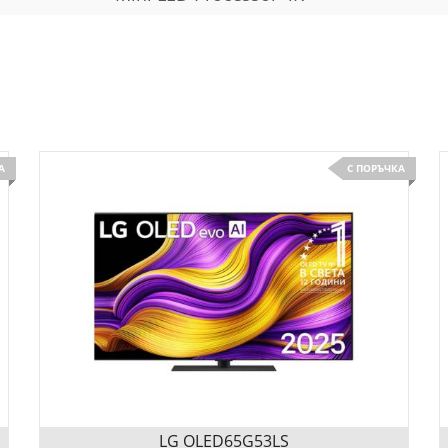
А
С ПОРЪЧКА
LG OLED65G53LS