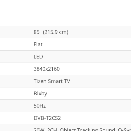
85" (215.9 cm)
Flat
LED
3840x2160
Tizen Smart TV
Bixby
50Hz
DVB-T2CS2
20W, 2CH, Object Tracking Sound, Q-Sy