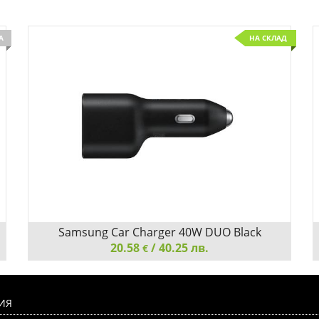
А
НА СКЛАД
Детайли
Сравни
Samsung Car Charger 40W DUO Black
20.58
/ 40.25 лв.
€
Samsung Car Charger 40W DUO Black
ИЯ