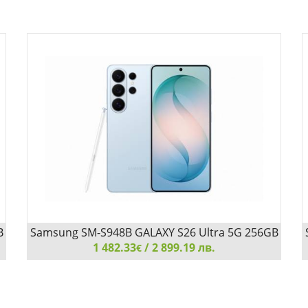
B
Samsung SM-S948B GALAXY S26 Ultra 5G 256GB
1 482.33
12GB Sky Blue
/ 2 899.19 лв.
€
Samsung SM-S948B GALAXY S26 Ultra 5G 256GB
12GB Sky Blue