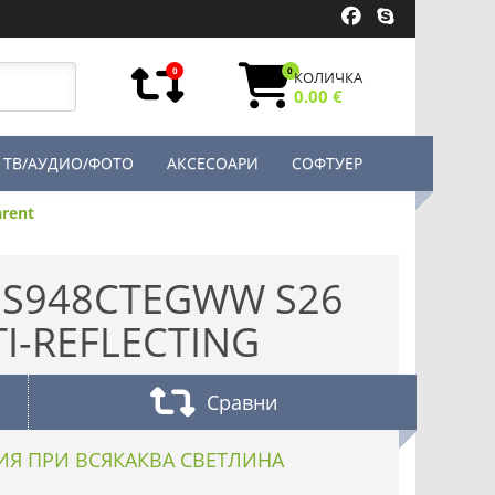
0
0
КОЛИЧКА
0.00 €
ТВ/АУДИО/ФОТО
АКСЕСОАРИ
СОФТУЕР
arent
US948CTEGWW S26
I-REFLECTING
Сравни
ИЯ ПРИ ВСЯКАКВА СВЕТЛИНА