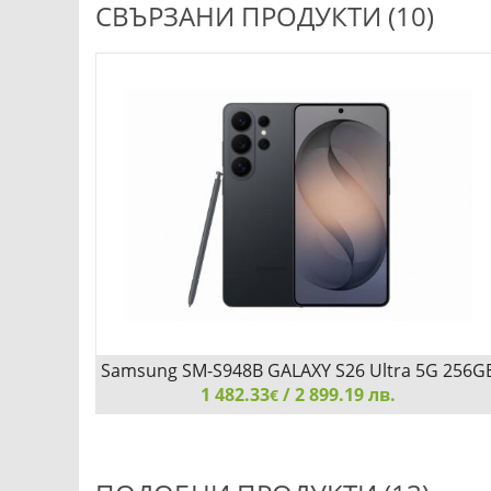
СВЪРЗАНИ ПРОДУКТИ (10)
Samsung SM-S948B GALAXY S26 Ultra 5G 256G
1 482.33
12GB Black
/ 2 899.19 лв.
€
Samsung SM-S948B GALAXY S26 Ultra 5G 256GB
12GB Black