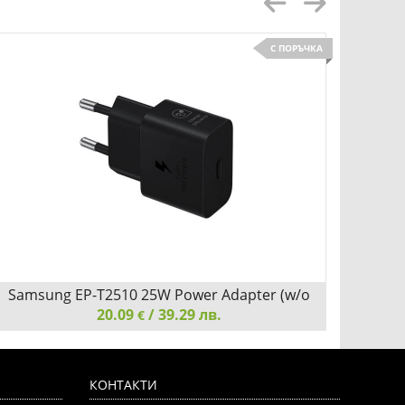
С ПОРЪЧКА
Детайли
Сравни
Samsung EP-T2510 25W Power Adapter (w/o
Sams
20.09
cable) Black
/ 39.29 лв.
€
Samsung EP-T2510 25W Power Adapter (w/o cable)
Samsun
Black
КОНТАКТИ