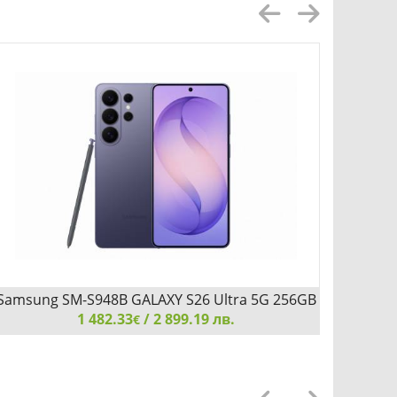
Samsung SM-S948B GALAXY S26 Ultra 5G 256GB
Samsun
1 482.33
12GB Cobalt Violet
/ 2 899.19 лв.
€
Samsung SM-S948B GALAXY S26 Ultra 5G 256GB
Samsu
12GB Cobalt Violet
12GB W