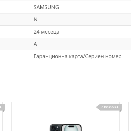
SAMSUNG
N
24 месеца
A
Гаранционна карта/Сериен номер
А
С ПОРЪЧКА