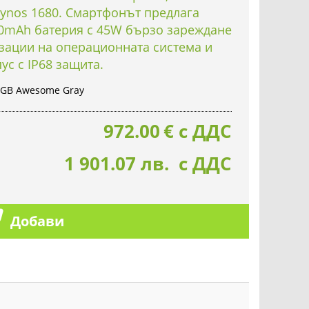
ynos 1680. Смартфонът предлага
00mAh батерия с 45W бързо зареждане
изации на операционната система и
ус с IP68 защита.
6GB Awesome Gray
972.00
€
с ДДС
1 901.07 лв. с ДДС
Добави