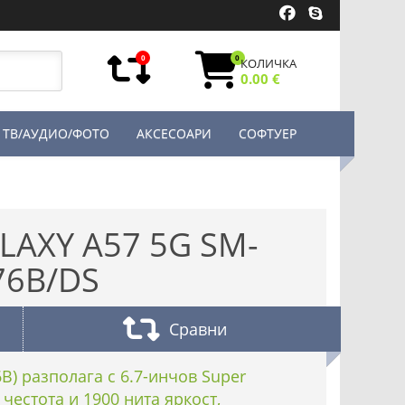
0
0
КОЛИЧКА
0.00 €
ТВ/АУДИО/ФОТО
АКСЕСОАРИ
СОФТУЕР
AXY A57 5G SM-
76B/DS
Сравни
B) разполага с 6.7-инчов Super
честота и 1900 нита яркост,