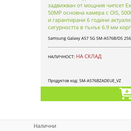
задвижван от мощния чипсет Ex
50MP основна камера с OIS, 50
и гарантирани 6 години актуал
сигурността в тънък 6.9 мм корп
Samsung Galaxy A57 5G SM-A576B/DS 25
НА СКЛАД
НАЛИЧНОСТ:
Продуктов код:
SM-A576BZADEUE_VZ
Налични