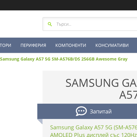
ТОРИ
ПЕРИФЕРИЯ
КОМПОНЕНТИ
КОНСУМАТИВИ
Samsung Galaxy A57 5G SM-A576B/DS 256GB Awesome Gray
SAMSUNG GAL
A5
Запитай
Samsung Galaxy A57 5G (SM-A576
AMOLED Plus дисплей със 120Hz 