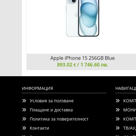
Apple iPhone 15 256GB Blue
893.02
/ 1 746.60 лв.
€
Apple iPhone 15 256GB Blue
ИНФОРМАЦИЯ
НАВИГАЦ
Условия за ползване
КОМП
Плащане и доставка
МОНИ
Политика за поверителност
КОМП
Контакти
ТВ/АУ
Детайли
Сравни