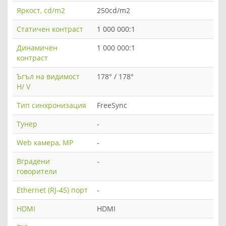
Яркост, cd/m2
250cd/m2
Статичен контраст
1 000 000:1
Динамичен
1 000 000:1
контраст
Ъгъл на видимост
178° / 178°
H/ V
Тип синхронизация
FreeSync
Тунер
-
Web камера, MP
-
Вградени
-
говорители
Ethernet (RJ-45) порт
-
HDMI
HDMI