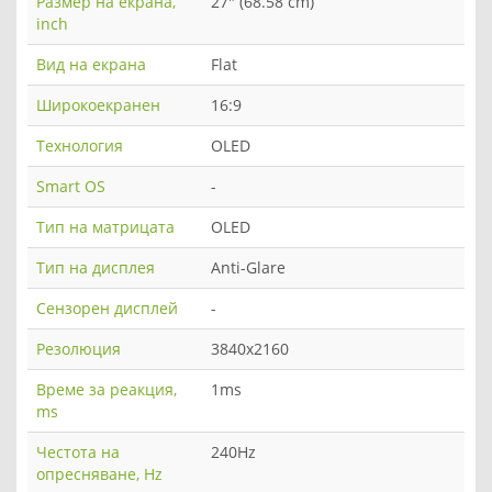
Размер на екрана,
27" (68.58 cm)
inch
Вид на екрана
Flat
Широкоекранен
16:9
Технология
OLED
Smart OS
-
Тип на матрицата
OLED
Тип на дисплея
Anti-Glare
Сензорен дисплей
-
Резолюция
3840x2160
Време за реакция,
1ms
ms
Честота на
240Hz
опресняване, Hz