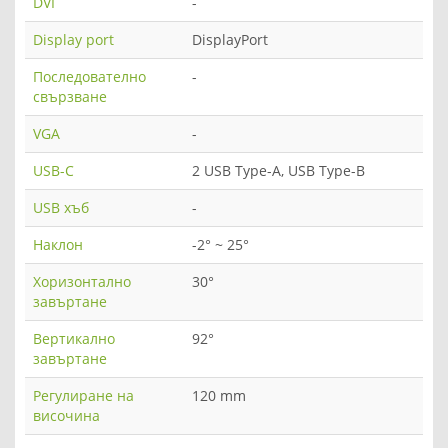
DVI
-
Display port
DisplayPort
Последователно
-
свързване
VGA
-
USB-C
2 USB Type-A, USB Type-B
USB хъб
-
Наклон
-2° ~ 25°
Хоризонтално
30°
завъртане
Вертикално
92°
завъртане
Регулиране на
120 mm
височина