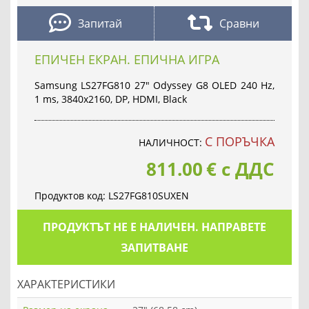
Запитай
Сравни
ЕПИЧЕН ЕКРАН. ЕПИЧНА ИГРА
Samsung LS27FG810 27" Odyssey G8 OLED 240 Hz,
1 ms, 3840x2160, DP, HDMI, Black
С ПОРЪЧКА
НАЛИЧНОСТ:
811.00
€
с ДДС
Продуктов код:
LS27FG810SUXEN
ПРОДУКТЪТ НЕ Е НАЛИЧЕН. НАПРАВЕТЕ
ЗАПИТВАНЕ
ХАРАКТЕРИСТИКИ