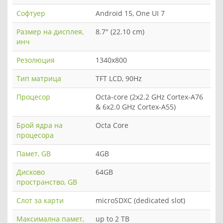
Софтуер
Android 15, One UI 7
Размер на дисплея,
8.7" (22.10 cm)
инч
Резолюция
1340x800
Тип матрица
TFT LCD, 90Hz
Процесор
Octa-core (2x2.2 GHz Cortex-A76
& 6x2.0 GHz Cortex-A55)
Брой ядра на
Octa Core
процесора
Памет, GB
4GB
Дисково
64GB
пространство, GB
Слот за карти
microSDXC (dedicated slot)
Максимална памет,
up to 2 TB