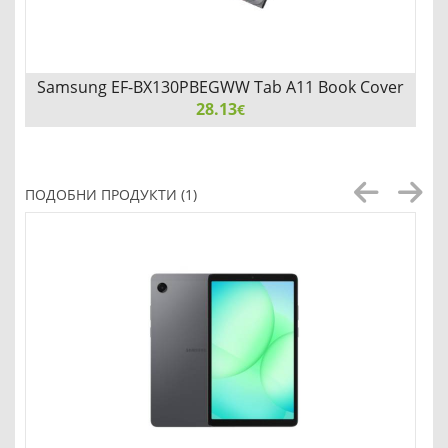
Samsung EF-BX130PBEGWW Tab A11 Book Cover
28.13
Black
€
Samsung EF-BX130PBEGWW Tab A11 Book Cover Black
ПОДОБНИ ПРОДУКТИ (1)
Добави
Сравни