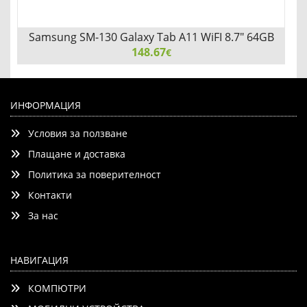
Samsung SM-130 Galaxy Tab A11 WiFI 8.7" 64GB
148.67
Gray
€
Samsung SM-130 Galaxy Tab A11 WiFI 8.7" 64GB Gray
ИНФОРМАЦИЯ
Условия за ползване
Плащане и доставка
Политика за поверителност
Контакти
Детайли
Сравни
За нас
НАВИГАЦИЯ
КОМПЮТРИ