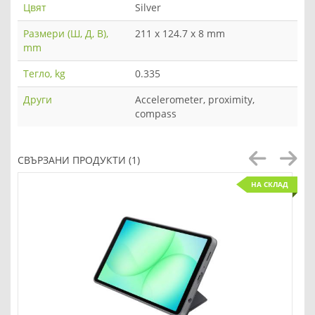
Цвят
Silver
Размери (Ш, Д, В),
211 x 124.7 x 8 mm
mm
Тегло, kg
0.335
Други
Accelerometer, proximity,
compass
СВЪРЗАНИ ПРОДУКТИ (1)
НА СКЛАД